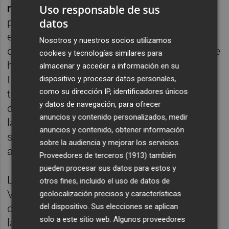
recursos que generan
. Por este motivo, las
Uso responsable de sus
políticas universitarias tendrían que ser
datos
evaluadas por sus resultados directos -
Nosotros y nuestros socios utilizamos
docencia e investigación- e indirectas, donde
cookies y tecnologías similares para
habría que incluir los niveles de empleo y la
almacenar y acceder a información en su
transferencia empresarial de graduados y
dispositivo y procesar datos personales,
como su dirección IP, identificadores únicos
tecnología. "Cuanto más elevado es el
y datos de navegación, para ofrecer
capital humano y tecnológico producido por
anuncios y contenido personalizados, medir
las universidades, más grande es el impacto
anuncios y contenido, obtener información
socioeconómico de las universidades",
sobre la audiencia y mejorar los servicios.
apunta Pastor.
Proveedores de terceros (1913)
también
pueden procesar sus datos para estos y
La metodología creada por la Universitat de
otros fines, incluido el uso de datos de
València para evaluar el impacto económico
geolocalización precisos y características
del dispositivo. Sus elecciones se aplican
del sistema universitario español se basa en
solo a este sitio web. Algunos proveedores
la construcción de un escenario