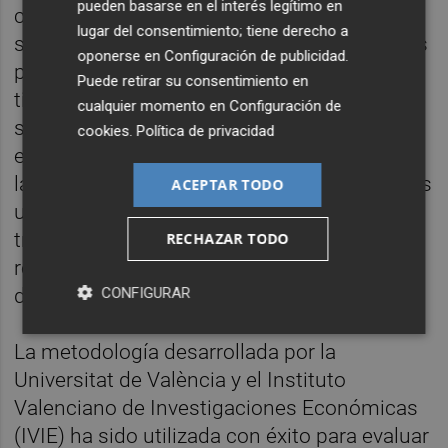
pueden basarse en el interés legítimo en
contrafactual, es decir, de una hipotética
lugar del consentimiento; tiene derecho a
situación en la que no hubiera universidades
oponerse en
Configuración de publicidad
.
públicas en España. En este caso, no habría
Puede retirar su consentimiento en
titulados en el Estado ni se habrían hecho
cualquier momento en
Configuración de
sus gestos en I+D. "La elaboración de este
cookies
.
Política de privacidad
escenario hipotético y su comparación con
la situación real nos da la contribución de las
ACEPTAR TODO
universidades", subrayan los autores del
trabajo, los cuales también han obtenido
RECHAZAR TODO
resultados relativos a la contribución fiscal
de las universidades.
CONFIGURAR
La metodología desarrollada por la
Universitat de València y el Instituto
Valenciano de Investigaciones Económicas
(IVIE) ha sido utilizada con éxito para evaluar