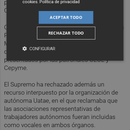
previsto en el artículo 129 de la
cookies
.
Política de privacidad
Constitución".
ACEPTAR TODO
Organizaciones como Conpymes, Pimec y la
RECHAZAR TODO
Plataforma Multisectorial contra la
Morosidad habían pedido al Supremo la
CONFIGURAR
desestimación íntegra de los recursos
presentados por las patronales CEOE y
Cepyme.
El Supremo ha rechazado además un
recurso interpuesto por la organización de
autónoma Uatae, en el que reclamaba que
las asociaciones representativas de
trabajadores autónomos fueran incluidas
como vocales en ambos órganos.