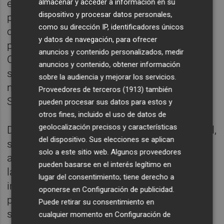
almacenar y acceder a información en su
empresariales más representativas de la
dispositivo y procesar datos personales,
pequeña y mediana empresa en la
como su dirección IP, identificadores únicos
composición del Consejo Estatal de la
y datos de navegación, para ofrecer
pequeña y mediana empresa y del
anuncios y contenido personalizados, medir
Observatorio Estatal de la Morosidad
anuncios y contenido, obtener información
satisface las exigencias de idoneidad,
sobre la audiencia y mejorar los servicios.
necesidad y proporcionalidad", argumenta el
Proveedores de terceros (1913)
también
Supremo.
pueden procesar sus datos para estos y
otros fines, incluido el uso de datos de
geolocalización precisos y características
Dicha participación, prosigue el Alto Tribunal,
del dispositivo. Sus elecciones se aplican
se configura como el instrumento más
solo a este sitio web. Algunos proveedores
adecuado para hacer efectivo el derecho de
pueden basarse en el interés legítimo en
las asociaciones empresariales "a intervenir
lugar del consentimiento; tiene derecho a
institucionalmente en la defensa y
oponerse en
Configuración de publicidad
.
promoción de los intereses económicos y
Puede retirar su consentimiento en
sociales de este colectivo, conforme a lo
cualquier momento en
Configuración de