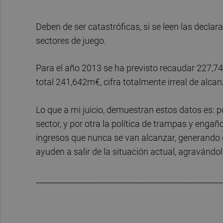
Deben de ser catastróficas, si se leen las declar
sectores de juego.
Para el año 2013 se ha previsto recaudar 227,7
total 241,642m€, cifra totalmente irreal de alca
Lo que a mi juicio, demuestran estos datos es: po
sector, y por otra la política de trampas y enga
ingresos que nunca se van alcanzar, generando d
ayuden a salir de la situación actual, agravándo
_______________________________________________