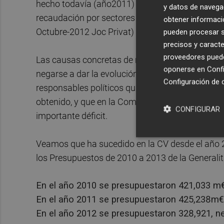
hecho todavía (año2011) como la nuestra, que in
y datos de navega
recaudación por sectores (bingos, casinos, máqu
obtener informació
Octubre-2012 Joc Privat)
pueden procesar su
precisos y caracte
proveedores pueden
Las causas concretas de no dar información no l
oponerse en
Confi
negarse a dar la evolución y una importante y qu
Configuración de 
responsables políticos quieren obtener con las ta
obtenido, y que en la Comunidad Valenciana lo 
CONFIGURAR
importante déficit.
Veamos que ha sucedido en la CV desde el año
los Presupuestos de 2010 a 2013 de la Generalit
En el año 2010 se presupuestaron 421,033 m€
En el año 2011 se presupuestaron 425,238m€ 
En el año 2012 se presupuestaron 328,921, n