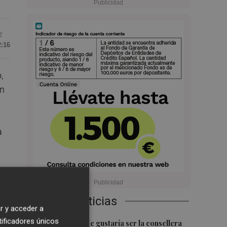
2
2:16
,
en
a
mi
Últimas Noticias
r y acceder a
n
tificadores únicos
1
Carmen Ortí: "Me gustaría ser la consellera