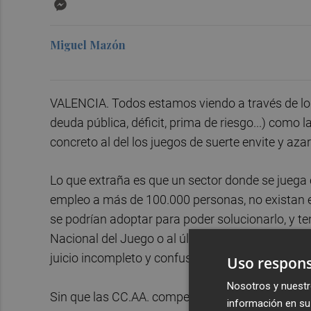
Messenger
Miguel Mazón
VALENCIA. Todos estamos viendo a través de lo
deuda pública, déficit, prima de riesgo...) como 
concreto al del los juegos de suerte envite y azar
Lo que extraña es que un sector donde se jueg
empleo a más de 100.000 personas, no existan 
se podrían adoptar para poder solucionarlo, y t
Nacional del Juego o al último elaborado por la
juicio incompleto y confuso, como único material
Uso respons
Nosotros y nuestr
Sin que las CC.AA. competentes en esta materia
información en su 