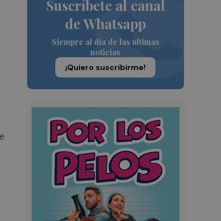
Suscríbete al canal
de Whatsapp
Siempre al día de las últimas
noticias
¡Quiero suscribirme!
e