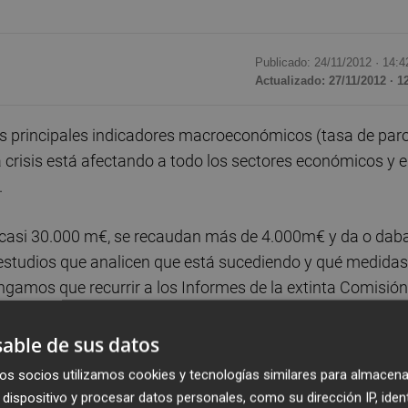
Publicado: 24/11/2012 ·
14:4
Actualizado: 27/11/2012 · 1
s principales indicadores macroeconómicos (tasa de paro
la crisis está afectando a todo los sectores económicos y 
.
a casi 30.000 m€, se recaudan más de 4.000m€ y da o dab
estudios que analicen que está sucediendo y qué medidas
engamos que recurrir a los Informes de la extinta Comisión
 Dirección General de Ordenación del Juego (año 2011), a 
 de estudio estadístico.
able de sus datos
os socios utilizamos cookies y tecnologías similares para almacena
 añadan nada, repitan lo señalado por la DGOJ o no lo ha
dispositivo y procesar datos personales, como su dirección IP, iden