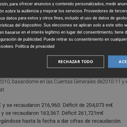
cluso se niega a dar información de los datos de
ción, para ofrecer anuncios y contenido personalizados, medir anun
inas) a revistas especializadas en esta materia (nº 231-
n sobre la audiencia y mejorar los servicios.
Proveedores de tercer
s datos para estos y otros fines, incluido el uso de datos de geolo
rísticas del dispositivo. Sus elecciones se aplican solo a este sitio
 basarse en el interés legítimo en lugar del consentimiento; tiene 
as sé pero si puedo intuir cuales han sido las razones de
guración de publicidad
. Puede retirar su consentimiento en cualqu
e el sector debería conocer, es la cantidad que los
cookies
.
Política de privacidad
sas de juego y otra cual es el importe real que se ha
recaudado es muy inferior a lo presupuestado, generando
RECHAZAR TODO
ACE
 2010, basándome en las Cuentas Generales de2010-11 y 
at.
 y se recaudaron 216,960. Déficit de 204,073 m€
y se recaudaron 163,567. Déficit 261,721m€
egándose hasta la fecha a dar cifras de recaudación.