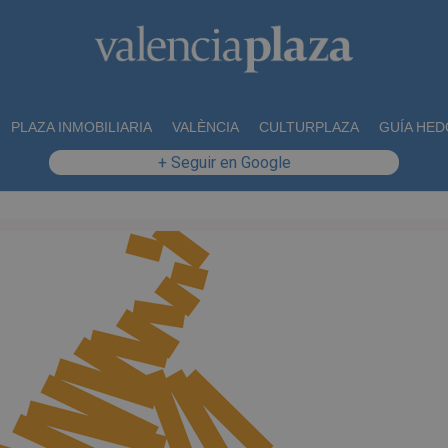
PLAZA INMOBILIARIA
VALÈNCIA
CULTURPLAZA
GUÍA HED
+ Seguir en Google