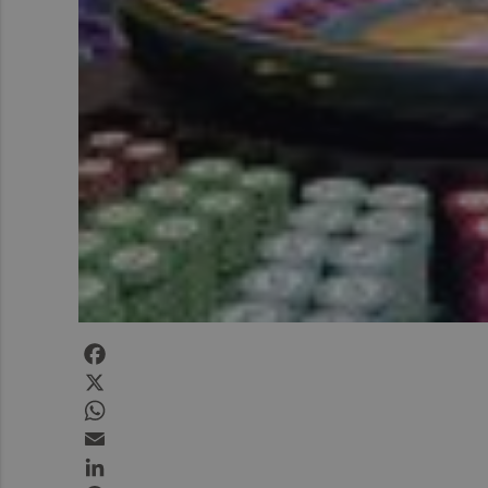
Facebook
X
WhatsApp
Email
LinkedIn