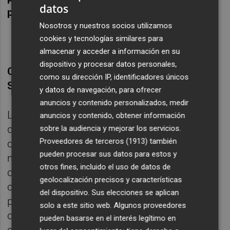
datos
pertenecer a la Sagep".
Nosotros y nuestros socios utilizamos
cookies y tecnologías similares para
almacenar y acceder a información en su
dispositivo y procesar datos personales,
COORDINADORA: "QUEREMOS
como su dirección IP, identificadores únicos
SALVAGUARDAR LA ESTIBA"
y datos de navegación, para ofrecer
anuncios y contenido personalizados, medir
La visión desde el otro lado de la mesa es
anuncios y contenido, obtener información
diametralmente opuesta. Las fuentes
sobre la audiencia y mejorar los servicios.
Proveedores de terceros (1913)
también
consultadas por este periódico del sindicato
pueden procesar sus datos para estos y
mayoritario,
Coordinadora Estatal del Mar
,
otros fines, incluido el uso de datos de
comienzan sus explicaciones con un tono
geolocalización precisos y características
conciliador. Pero cuando se habla de la
del dispositivo. Sus elecciones se aplican
posición de la parte empresarial y de sus
solo a este sitio web. Algunos proveedores
críticas a los sindicatos el discurso se
pueden basarse en el interés legítimo en
endurece y aparecen las diferencias