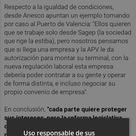
Respecto a la igualdad de condiciones,
desde Anesco apuntan un ejemplo tomando
por caso al Puerto de Valencia: "Ellos quieren
que se trabaje solo desde Sagep (la sociedad
que rige la estiba), pero nosotros pensamos
que si llega una empresa y la APV le da
autorización para montar su terminal, con la
nueva regulación laboral esta empresa
debería poder contratar a su gente y operar
de forma distinta, e incluso negociar su
propio convenio de empresa".
En conclusión,
"cada parte quiere proteger
sus intereses, pero la reforma legislativa
deberá permitir el libre acceso a la
Uso responsable de sus
profesión portuaria y no obligar a