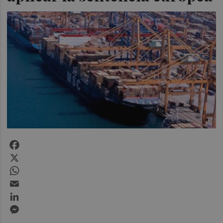
Facebook
X
WhatsApp
Email
LinkedIn
Messenger