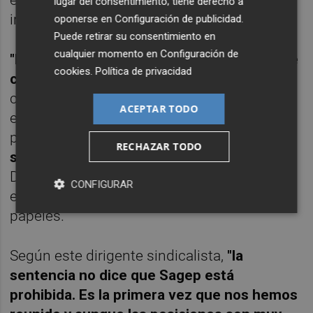
lugar del consentimiento; tiene derecho a
irreconciliables... en apariencia.
oponerse en
Configuración de publicidad
.
Puede retirar su consentimiento en
cualquier momento en
Configuración de
"La sentencia no tiene una única manera de
cookies
.
Política de privacidad
cumplirse
. Las exigencias principales las
cumpliremos, pero el sistema tiene que ser
ACEPTAR TODO
el mismo para el que está ya trabajando que
para el que venga. Y sobre todo,
queremos
RECHAZAR TODO
salvaguardar la profesión de la estiba
.
Dentro de ahí cabe todo y ahora debemos
CONFIGURAR
esperar a la próxima reunión y presentar
papeles."
Según este dirigente sindicalista,
"la
sentencia no dice que Sagep está
prohibida. Es la primera vez que nos hemos