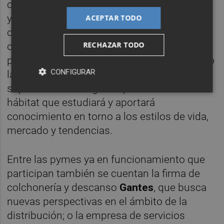
con consumidores como con distribuidores
y fabricantes, y otras aún en incubadora
ACEPTAR TODO
como la que propone
Alicia Fuentes,
una
RECHAZAR TODO
comunidad
online
donde los diseñadores
puedan subir sus proyectos y recibir votos; o
CONFIGURAR
la de la plataforma
Housedoit.com
, un
soporte virtual dirigido a profesionales del
hábitat que estudiará y aportará
conocimiento en torno a los estilos de vida,
mercado y tendencias.
Entre las pymes ya en funcionamiento que
participan también se cuentan la firma de
colchonería y descanso
Gantes
, que busca
nuevas perspectivas en el ámbito de la
distribución; o la empresa de servicios