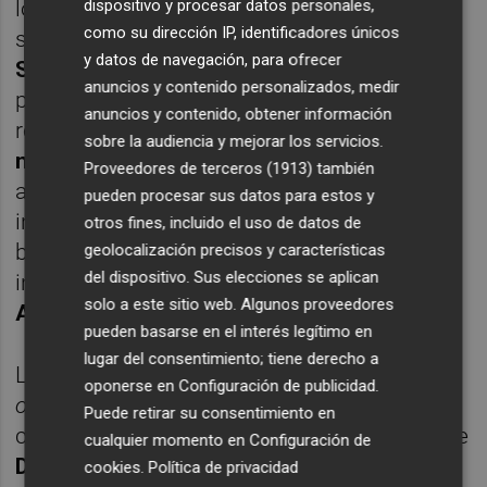
dispositivo y procesar datos personales,
los servicios de interiorismo con '
packs
' de
como su dirección IP, identificadores únicos
servicio; o el estudio de diseño gráfico
Mr.
y datos de navegación, para ofrecer
Simon
; el diseño de mobiliario infantil que
anuncios y contenido personalizados, medir
propone
Menut
y que cosechó buenos
anuncios y contenido, obtener información
resultados en la última edición del
Salón
sobre la audiencia y mejorar los servicios.
nude
de Hábitat; la unión de diseño y
Proveedores de terceros (1913)
también
arquitectura de
Iñaki Badía
; los servicios
pueden procesar sus datos para estos y
integrales del estudio
Nihil Estudio
o la
otros fines, incluido el uso de datos de
búsqueda de nuevas líneas de negocio del
geolocalización precisos y características
del dispositivo. Sus elecciones se aplican
incipiente estudio de diseño de interiores de
solo a este sitio web. Algunos proveedores
Amalia Vañó
.
pueden basarse en el interés legítimo en
lugar del consentimiento; tiene derecho a
Las plataformas de comunicación
oponerse en
Configuración de publicidad
.
online
también están presentes en Alinea,
Puede retirar su consentimiento en
con iniciativas más consolidadas como la de
cualquier momento en
Configuración de
Decoramus Network
, que interactúa tanto
cookies
.
Política de privacidad