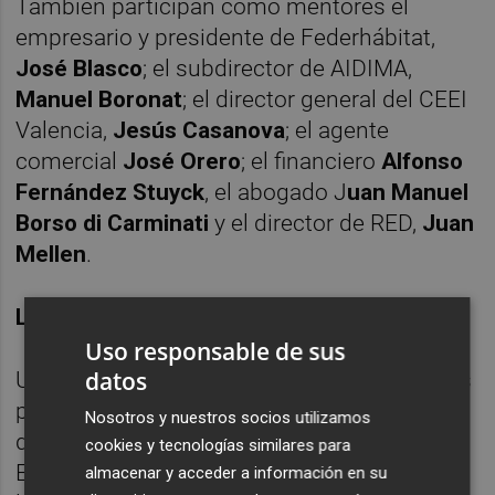
También participan como mentores el
empresario y presidente de Federhábitat,
José Blasco
; el subdirector de AIDIMA,
Manuel Boronat
; el director general del CEEI
Valencia,
Jesús Casanova
; el agente
comercial
José Orero
; el financiero
Alfonso
Fernández Stuyck
, el abogado J
uan Manuel
Borso di Carminati
y el director de RED,
Juan
Mellen
.
LOS ELEGIDOS PARA HÁBITAT VALENCIA
Uso responsable de sus
datos
Una buena parte de la veintena de iniciativas
participantes se mueven en el ámbito del
Nosotros y nuestros socios utilizamos
diseño de producto o diseño de interiores.
cookies y tecnologías similares para
Es el caso del proyecto
Cotbox
, que facilita
almacenar y acceder a información en su