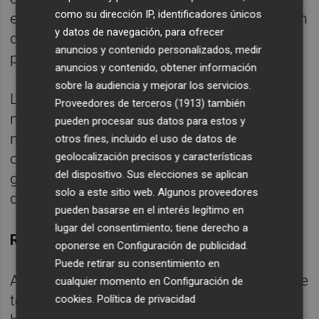
como su dirección IP, identificadores únicos
expositores bajo cita previa, la segmentación
y datos de navegación, para ofrecer
de las áreas de negocio y la captación de los
anuncios y contenido personalizados, medir
principales distribuidores del mercado.
anuncios y contenido, obtener información
sobre la audiencia y mejorar los servicios.
La idea es abandonar el papel de feria
Proveedores de terceros (1913)
también
muestrario de productos abierta a un gran
pueden procesar sus datos para estos y
número de visitantes y definir mucho más el
otros fines, incluido el uso de datos de
geolocalización precisos y características
objetivo tanto con expositores relevantes,
del dispositivo. Sus elecciones se aplican
grandes compradores y prescriptores. Feria
solo a este sitio web. Algunos proveedores
de "negocio puro".
pueden basarse en el interés legítimo en
lugar del consentimiento; tiene derecho a
REVOLUCIÓN SOTO
oponerse en
Configuración de publicidad
.
Puede retirar su consentimiento en
Aunque el desarrollo de estas estrategias fue
cualquier momento en
Configuración de
tomado por algunos comités organizadores
cookies
.
Política de privacidad