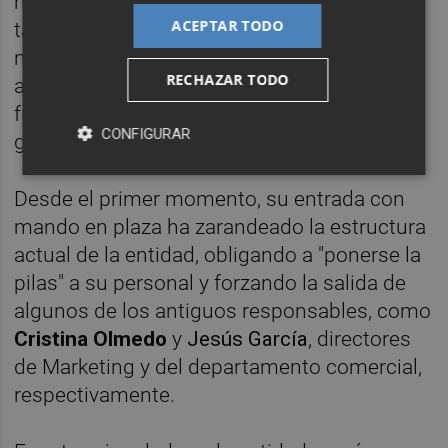
hace años, la generalización de estas
ACEPTAR TODO
tácticas ha sido la principal contribución del
nuevo plan de negocio. Distintas fuentes
RECHAZAR TODO
aseguran que para este cambio ha sido
fundamental la entrada del nuevo director
CONFIGURAR
general del recinto,
Enrique Soto
.
Desde el primer momento, su entrada con
mando en plaza ha zarandeado la estructura
actual de la entidad, obligando a "ponerse la
pilas" a su personal y forzando la salida de
algunos de los antiguos responsables, como
Cristina Olmedo
y
Jesús García
, directores
de Marketing y del departamento comercial,
respectivamente.