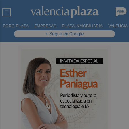
FORO PLAZA
EMPRESAS
PLAZA INMOBILIARIA
VALÈNCIA
+ Seguir en Google