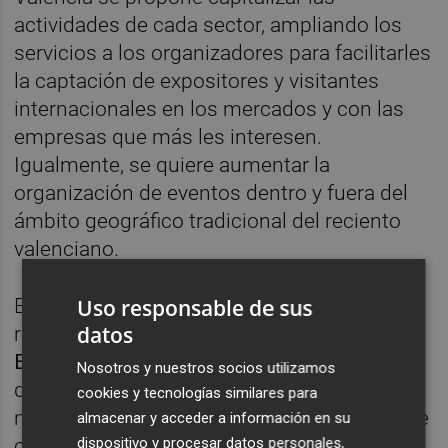
actividades de cada sector, ampliando los
servicios a los organizadores para facilitarles
la captación de expositores y visitantes
internacionales en los mercados y con las
empresas que más les interesen.
Igualmente, se quiere aumentar la
organización de eventos dentro y fuera del
ámbito geográfico tradicional del reciento
valenciano.
Uso responsable de sus
El modelo que se plantea para la
datos
remodelación del negocio ferial es el de
Eurobrico
, un certamen dedicado al bricolaje
Nosotros y nuestros socios utilizamos
de jardinería "de pasillos vacíos, pero mucho
cookies y tecnologías similares para
negocio". La clave está en la concertación de
almacenar y acceder a información en su
dispositivo y procesar datos personales,
contactos concretos entre compradores y