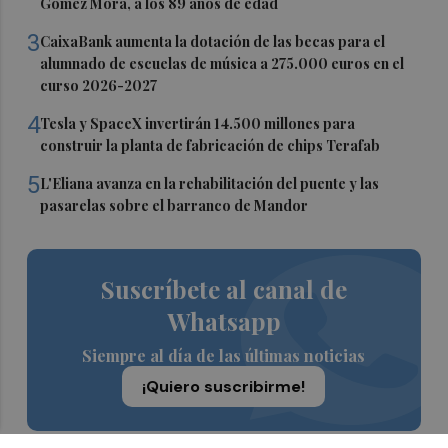
Gómez Mora, a los 89 años de edad
3
CaixaBank aumenta la dotación de las becas para el
alumnado de escuelas de música a 275.000 euros en el
curso 2026-2027
4
Tesla y SpaceX invertirán 14.500 millones para
construir la planta de fabricación de chips Terafab
5
L'Eliana avanza en la rehabilitación del puente y las
pasarelas sobre el barranco de Mandor
Suscríbete al canal de
Whatsapp
Siempre al día de las últimas noticias
¡Quiero suscribirme!