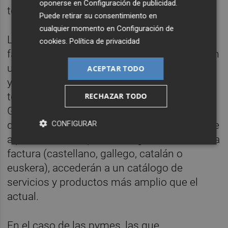
oponerse en
Configuración de publicidad
.
telefónica a través del 902 200 850.
Puede retirar su consentimiento en
cualquier momento en
Configuración de
Los clientes comenzarán a recibir una
cookies
.
Política de privacidad
factura más clara e intuitiva, que integrará en
un solo recibo los consumos de gas natural
ACEPTAR TODO
y electricidad, en el caso de que el usuario
tenga contratados ambos suministros con
RECHAZAR TODO
Gas Natural Fenosa. Los usuarios
CONFIGURAR
domésticos de Unión Fenosa Comercial, que
a partir de ahora podrán elegir el idioma de la
factura (castellano, gallego, catalán o
euskera), accederán a un catálogo de
servicios y productos más amplio que el
actual.
En el caso de las pymes, las que