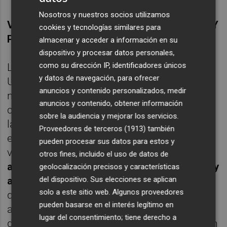
Nosotros y nuestros socios utilizamos
VENTAJAS PARA CLIENTES DOMÉSTICOS Y
cookies y tecnologías similares para
PYMES
almacenar y acceder a información en su
dispositivo y procesar datos personales,
como su dirección IP, identificadores únicos
Los clientes domésticos procedentes de
y datos de navegación, para ofrecer
Unión Fenosa Comercial contarán con
anuncios y contenido personalizados, medir
nuevos e innovadores canales de
anuncios y contenido, obtener información
comunicación, gracias a que se integran en
sobre la audiencia y mejorar los servicios.
la plataforma tecnológica ya existente de la
Proveedores de terceros (1913)
también
empresa Gas Natural Servicios. Entre las
pueden procesar sus datos para estos y
ventajas que van a percibir destaca el
otros fines, incluido el uso de datos de
acceso a una nueva web, la Oficina Virtual, y
geolocalización precisos y características
del dispositivo. Sus elecciones se aplican
a un servicio de Oficina Virtual Móvil
, con el
solo a este sitio web. Algunos proveedores
que podrán gestionar sus contratos desde
pueden basarse en el interés legítimo en
aparatos smartphone. Además, los clientes
lugar del consentimiento; tiene derecho a
dispondrán de un nuevo servicio de atención