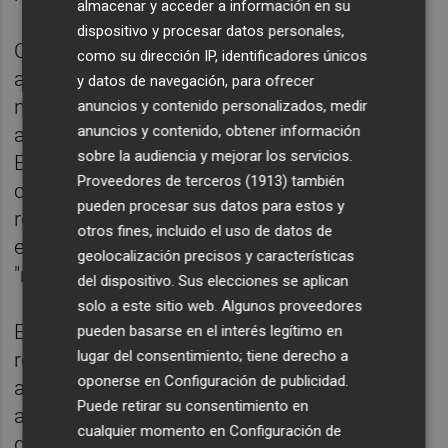
almacenar y acceder a información en su
dispositivo y procesar datos personales,
Otra de las grandes actuaciones de esta
como su dirección IP, identificadores únicos
ampliación ha sido la construcción de una
y datos de navegación, para ofrecer
nueva nave de 7.500 m2 destinada al
anuncios y contenido personalizados, medir
anuncios y contenido, obtener información
almacenamiento de productos terminados.
sobre la audiencia y mejorar los servicios.
Esta actuación permitirá a Hinojosa contar
Proveedores de terceros (1913)
también
con una mayor capacidad operativa,
pueden procesar sus datos para estos y
reduciendo los tiempos de producción y
otros fines, incluido el uso de datos de
entrega, y ofreciendo al cliente un servicio
geolocalización precisos y características
"más eficiente, ágil y cercano".
del dispositivo. Sus elecciones se aplican
solo a este sitio web. Algunos proveedores
El proyecto ha implicado una completa
pueden basarse en el interés legítimo en
lugar del consentimiento; tiene derecho a
renovación del entorno, mediante la
oponerse en
Configuración de publicidad
.
adquisición y urbanización de terrenos
Puede retirar su consentimiento en
anexos, entre las que destacan nuevas vías
cualquier momento en
Configuración de
de acceso --cedidas al Ayuntamiento-- y una