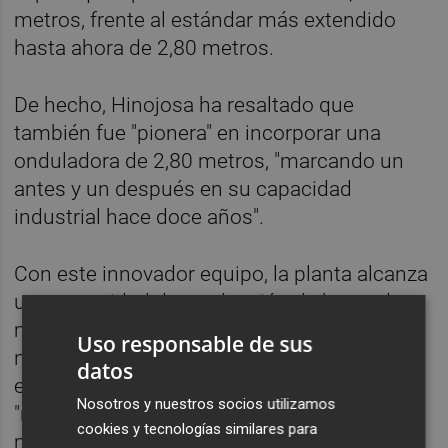
metros, frente al estándar más extendido
hasta ahora de 2,80 metros.
De hecho, Hinojosa ha resaltado que
también fue "pionera" en incorporar una
onduladora de 2,80 metros, "marcando un
antes y un después en su capacidad
industrial hace doce años".
Con este innovador equipo, la planta alcanza
una capacidad de producción de hasta dos
millones de cajas diarias. Además, con esta
Uso responsable de sus
nueva onduladora, se reduce el consumo
datos
energético y los residuos generados,
Nosotros y nuestros socios utilizamos
"reforzando así su compromiso
cookies y tecnologías similares para
medioambiental".