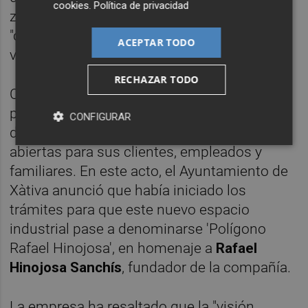
cookies
.
Política de privacidad
zona ajardinada de 9.000 m2, lo que
"contribuye a mejorar el entorno y a generar
ACEPTAR TODO
valor para la comunidad".
RECHAZAR TODO
Con motivo de la culminación de este
proyecto, el pasado fin de semana la planta
CONFIGURAR
de Xàtiva celebró jornadas de puertas
abiertas para sus clientes, empleados y
familiares. En este acto, el Ayuntamiento de
Xàtiva anunció que había iniciado los
trámites para que este nuevo espacio
industrial pase a denominarse 'Polígono
Rafael Hinojosa', en homenaje a
Rafael
Hinojosa Sanchís
, fundador de la compañía.
La empresa ha resaltado que la "visión