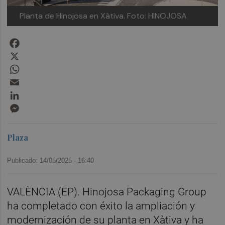
Planta de Hinojosa en Xàtiva.
Foto: HINOJOSA
Facebook
X
WhatsApp
Email
LinkedIn
Messenger
Plaza
Publicado: 14/05/2025 ·
16:40
VALÈNCIA (EP). Hinojosa Packaging Group
ha completado con éxito la ampliación y
modernización de su planta en Xàtiva y ha