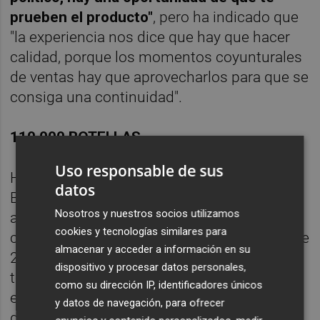
prueben el producto"
, pero ha indicado que
"la experiencia nos dice que hay que hacer
calidad, porque los momentos coyunturales
de ventas hay que aprovecharlos para que se
consiga una continuidad".
110.000 BOTELLAS
Uso responsable de sus
Hispano Suizas, premiada como Mejor
datos
Bodega de España en 2012, ha tenido este
Nosotros y nuestros socios utilizamos
año una campaña de uva con un 50 por
cookies y tecnologías similares para
ciento menos de producción respecto a la de
almacenar y acceder a información en su
2013, pero de calidad "excepcional", sobre
dispositivo y procesar datos personales,
todo para los vinos tintos. Esta bodega
como su dirección IP, identificadores únicos
elabora anualmente unas 110.000 botellas
y datos de navegación, para ofrecer
de vino y cava, de las que el 65 por ciento se