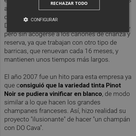
RECHAZAR TODO
afueras de Requena. Hispano+Suizas nació
con el objetivo de hacer vinos con la
CONFIGURAR
Denominación de Origen (DO) Utiel-Requena,
pero sin acogerse a los cánones de crianza y
reserva, ya que trabajan con otro tipo de
barricas, que renuevan cada 16 meses, y
mantienen unos tiempos más largos.
El año 2007 fue un hito para esta empresa ya
que c
onsiguió que la variedad tinta Pinot
Noir se pudiera vinificar en blanco
, de modo
similar a lo que hacen los grandes
champanes franceses. Así, hizo realidad su
proyecto "ilusionante" de hacer "un champán
con DO Cava".