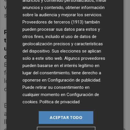
anuncios y contenido personalizados, medir
vende en España y el 35 por ciento restante
anuncios y contenido, obtener información
se destina a exportación.
sobre la audiencia y mejorar los servicios.
Proveedores de terceros (1913)
también
pueden procesar sus datos para estos y
Pablo Ossorio, Rafael Navarro y Marc Grin,
otros fines, incluido el uso de datos de
tres profesionales del mundo del vino, se
geolocalización precisos y características
unieron para crear un concepto nuevo de
del dispositivo. Sus elecciones se aplican
caldos en la comarca Requena-Utie
l.
solo a este sitio web. Algunos proveedores
Empezaron a plantar viñas de variedades
pueden basarse en el interés legítimo en
foráneas en el año 2000, pero mantuvieron
lugar del consentimiento; tiene derecho a
los bobales -variedad autóctona de la zona-
oponerse en
Configuración de publicidad
.
Puede retirar su consentimiento en
de más de 80 años.
cualquier momento en
Configuración de
cookies
.
Política de privacidad
En el año 2006 comenzaron a elaborar,
aunque no fue hasta el año 2009 cuando
ACEPTAR TODO
llegaron a la actual ubicación de la bodega
en la restaurada Finca Casa la Borracha, a las