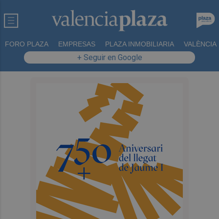
FORO PLAZA
EMPRESAS
PLAZA INMOBILIARIA
VALÈNCIA
+ Seguir en Google