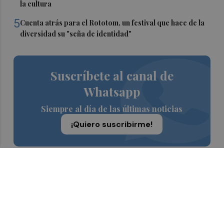
la cultura
5
Cuenta atrás para el Rototom, un festival que hace de la
diversidad su "seña de identidad"
Suscríbete al canal de
Whatsapp
Siempre al día de las últimas noticias
¡Quiero suscribirme!