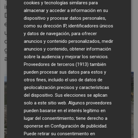
cookies y tecnologías similares para
innovación, explican desde Huevos Guillén.
almacenar y acceder a información en su
De este modo, el grupo dota de una
dispositivo y procesar datos personales,
estructura propia a su actividad de I+D+i en
como su dirección IP, identificadores únicos
un momento en el que la investigación y el
y datos de navegación, para ofrecer
desarrollo de nuevos productos y procesos
anuncios y contenido personalizados, medir
anuncios y contenido, obtener información
ganan protagonismo dentro de la industria
sobre la audiencia y mejorar los servicios.
alimentaria.
Proveedores de terceros (1913)
también
pueden procesar sus datos para estos y
otros fines, incluido el uso de datos de
geolocalización precisos y características
del dispositivo. Sus elecciones se aplican
solo a este sitio web. Algunos proveedores
pueden basarse en el interés legítimo en
lugar del consentimiento; tiene derecho a
oponerse en
Configuración de publicidad
.
Puede retirar su consentimiento en