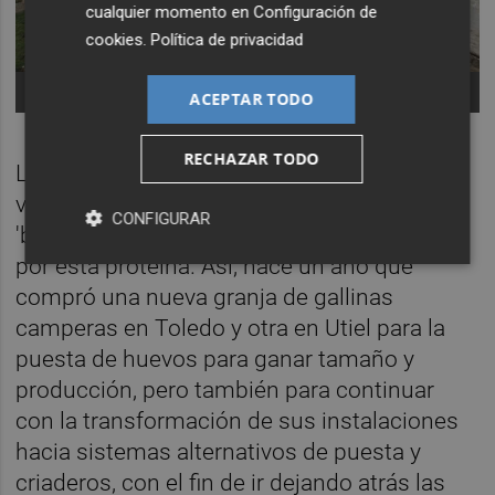
cualquier momento en
Configuración de
cookies
.
Política de privacidad
-
ACEPTAR TODO
RECHAZAR TODO
Lo cierto es que en los últimos años la
valenciana no ha dejado de crecer ante el
CONFIGURAR
'boom' de la demanda de los consumidores
por esta proteína. Así, hace un año que
compró una nueva granja de gallinas
camperas en Toledo y otra en Utiel para la
puesta de huevos para ganar tamaño y
producción, pero también para continuar
con la transformación de sus instalaciones
hacia sistemas alternativos de puesta y
criaderos, con el fin de ir dejando atrás las