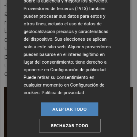
sobre la audiencia y mejorar los servicios.
-Por ahora los vemos más alejados de una
Proveedores de terceros (1913)
también
aplicación realista. El hidrógeno verde
pueden procesar sus datos para estos y
requiere una electricidad extremadamente
otros fines, incluido el uso de datos de
barata para ser competitivo y, si se dispone
geolocalización precisos y características
de esa electricidad, parece más lógico
del dispositivo. Sus elecciones se aplican
solo a este sitio web. Algunos proveedores
utilizarla directamente para electrificar los
pueden basarse en el interés legítimo en
procesos industriales. En cualquier caso, es
lugar del consentimiento; tiene derecho a
un debate que también estará presente en el
oponerse en
Configuración de publicidad
.
congreso.
Puede retirar su consentimiento en
cualquier momento en
Configuración de
cookies
.
Política de privacidad
ACEPTAR TODO
RECHAZAR TODO