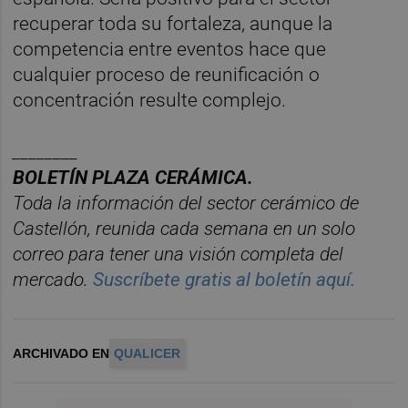
recuperar toda su fortaleza, aunque la
competencia entre eventos hace que
cualquier proceso de reunificación o
concentración resulte complejo.
________
BOLET
Í
N PLAZA CER
ÁMICA.
Toda la información del sector cerá
mico de
Castellón, reunida cada semana en un solo
correo para tener una visió
n completa del
mercado.
Suscr
í
bete
gratis al bolet
í
n aqu
í.
ARCHIVADO EN
QUALICER