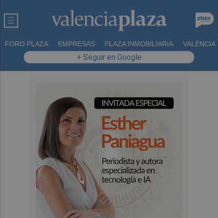
FORO PLAZA
EMPRESAS
PLAZA INMOBILIARIA
VALÈNCIA
+ Seguir en Google