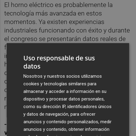
El horno eléctrico es probablemente la
tecnología más avanzada en estos
momentos. Ya existen experiencias
industriales funcionando con éxito y durante
el congreso se presentarán datos reales de
funcionamiento, algo especialmente
interesante porque hasta ahora se había
Uso responsable de sus
hablado mucho del tema, pero con pocos
datos
datos públicos. También se analizarán
Nosotros y nuestros socios utilizamos
cuestiones relacionadas con la
cookies y tecnologías similares para
cogeneración, la economía circular, la
almacenar y acceder a información en su
reutilización de residuos y la reducción de
dispositivo y procesar datos personales,
materiales en los productos cerámicos.
como su dirección IP, identificadores únicos
y datos de navegación, para ofrecer
anuncios y contenido personalizados, medir
-¿Y qué papel pueden jugar el hidrógeno
anuncios y contenido, obtener información
verde y el biogás?