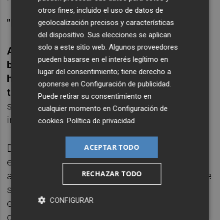
otros fines, incluido el uso de datos de
"FRACASA RÁPIDO, FRACASA BARATO"
geolocalización precisos y características
del dispositivo. Sus elecciones se aplican
solo a este sitio web. Algunos proveedores
A esto él lo llama "fracasa rápido, fracasa
pueden basarse en el interés legítimo en
barato", es decir, fracasa en "modo
lugar del consentimiento; tiene derecho a
hipótesis" antes de haber malgastado
oponerse en
Configuración de publicidad
.
tiempo y recursos
intentando construir
Puede retirar su consentimiento en
soluciones, productos o servicios que no le
cualquier momento en
Configuración de
interesen a nadie.
cookies
.
Política de privacidad
ACEPTAR TODO
De Miguel, Responsable de la revisión al
español de The Startup Owner's Manual y
RECHAZAR TODO
asesor de emprendedores, como él se define
se encarga de ayudar a los proyectos
CONFIGURAR
emprendedores en fases iniciales y a
descubrir su modelo de negocio. Es decir,