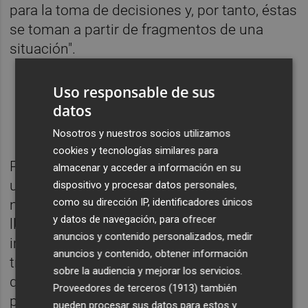
para la toma de decisiones y, por tanto, éstas
se toman a partir de fragmentos de una
situación".
Uso responsable de sus
datos
Nosotros y nuestros socios utilizamos
cookies y tecnologías similares para
Partiendo de la premisa de que inicialmente
almacenar y acceder a información en su
una idea, un diseño de modelo de negocio
dispositivo y procesar datos personales,
como su dirección IP, identificadores únicos
no es más que un conjunto de hipótesis, se
y datos de navegación, para ofrecer
llega a la conclusión de que "lo más
anuncios y contenido personalizados, medir
importante es validarlas o invalidarlas a
anuncios y contenido, obtener información
través de la iteración con los que pensamos
sobre la audiencia y mejorar los servicios.
que van a ser nuestros clientes lo antes
Proveedores de terceros (1913)
también
posible".
pueden procesar sus datos para estos y