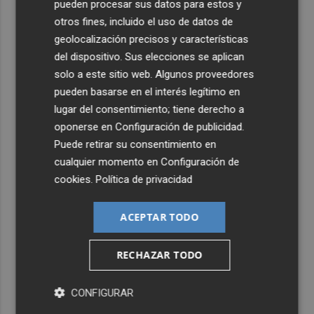
pueden procesar sus datos para estos y
otros fines, incluido el uso de datos de
geolocalización precisos y características
del dispositivo. Sus elecciones se aplican
solo a este sitio web. Algunos proveedores
pueden basarse en el interés legítimo en
lugar del consentimiento; tiene derecho a
oponerse en
Configuración de publicidad
.
Puede retirar su consentimiento en
cualquier momento en
Configuración de
cookies
.
Política de privacidad
Últimas Noticias
1
Aemet prevé peligro de incendios "muy alto" o
ACEPTAR TODO
"extremo" en la mayor parte de la Península y Baleares
el día del eclipse
RECHAZAR TODO
2
La Biblioteca Valenciana conmemora el 750 aniversario
del legado de Jaume I
CONFIGURAR