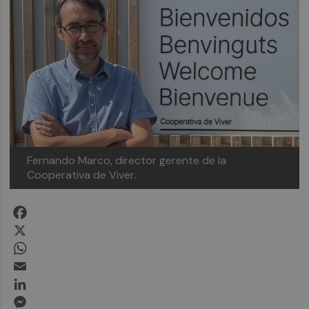
Fernando Marco, director gerente de la
Cooperativa de Viver.
Facebook
X
WhatsApp
Email
LinkedIn
Messenger