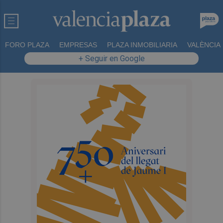
FORO PLAZA
EMPRESAS
PLAZA INMOBILIARIA
VALÈNCIA
+ Seguir en Google