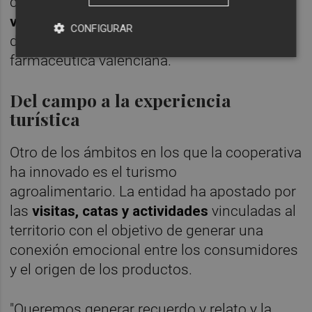
como las
aceitunas de mesa, los patés
vegetales o una gama de cosmética
CONFIGURAR
desarrollada junto a una industria
farmacéutica valenciana.
Del campo a la experiencia
turística
Otro de los ámbitos en los que la cooperativa
ha innovado es el turismo
agroalimentario. La entidad ha apostado por
las
visitas, catas y actividades
vinculadas al
territorio con el objetivo de generar una
conexión emocional entre los consumidores
y el origen de los productos.
"Queremos generar recuerdo y relato y la