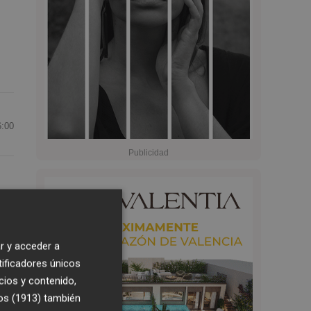
6:00
r y acceder a
a
tificadores únicos
cios y contenido,
ar
os (1913)
también