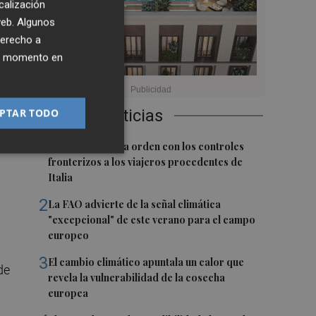
calización
 web. Algunos
derecho a
ier momento en
ial
Últimas Noticias
PTAR TODO
to,
1
El BOE publica la orden con los controles
fronterizos a los viajeros procedentes de
Italia
2
La FAO advierte de la señal climática
"excepcional" de este verano para el campo
europeo
3
El cambio climático apuntala un calor que
de
revela la vulnerabilidad de la cosecha
europea