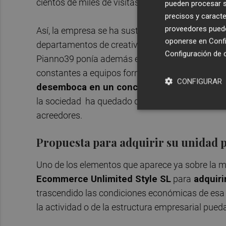
cientos de miles de visitas cada día en su plataf
pueden procesar su
precisos y caracte
proveedores pueden
Así, la empresa se ha sustentado en el crecimien
oponerse en
Confi
departamentos de creatividad, logística, atención
Configuración de 
Pianno39 ponía además el foco en el papel de la
constantes a equipos formados mayoritariament
CONFIGURAR
desemboca en un concurso voluntario con l
la sociedad ha quedado disuelta y el proceso pa
acreedores.
Propuesta para adquirir su unidad 
Uno de los elementos que aparece ya sobre la 
Ecommerce Unlimited Style SL
para
adquiri
trascendido las condiciones económicas de esa of
la actividad o de la estructura empresarial pue