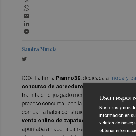
WhatsApp
Email
LinkedIn
Messenger
Sandra Murcia
COX. La firma
Pianno39
, dedicada a
moda y ca
concurso de acreedores
con apertura directa
tramita en el juzgado mercantil de
Elche
y sitúa
Uso respons
proceso concursal, con la sociedad ya disuelta 
Nosotros y nuestr
compañía había construido en los últimos años
información en su 
venta online de zapatos, ropa y complemen
y datos de navega
apuntaba a haber alcanzado más de
1,4 millo
obtener informació