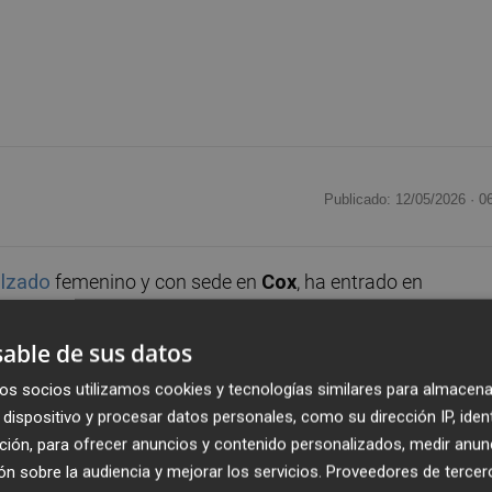
Publicado: 12/05/2026 ·
0
lzado
femenino y con sede en
Cox
, ha entrado en
 de la
fase de liquidación
. Se trata de un proceso se
 a la empresa en una de las fases más avanzadas del
able de sus datos
y la gestión en manos de la administración concursal. La
os socios utilizamos cookies y tecnologías similares para almacena
 una
imagen muy ligada al comercio electrónico y a l
dispositivo y procesar datos personales, como su dirección IP, iden
tos
. Es un proyecto orientado al público femenino y
ción, para ofrecer anuncios y contenido personalizados, medir anun
nes de clientas
, superar los 1.000 envíos diarios y registr
n sobre la audiencia y mejorar los servicios.
Proveedores de tercer