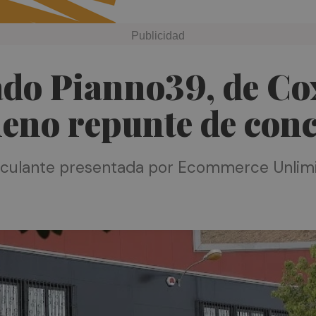
ado Pianno39, de Cox
leno repunte de conc
culante presentada por Ecommerce Unlimit