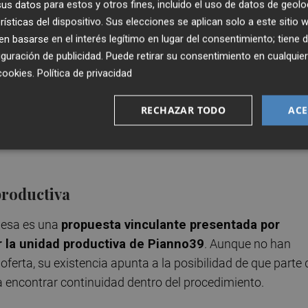
orma digital.
s datos para estos y otros fines, incluido el uso de datos de geolo
rísticas del dispositivo. Sus elecciones se aplican solo a este sitio
 basarse en el interés legítimo en lugar del consentimiento; tiene 
to digital y una estructura interna compuesta por
guración de publicidad
. Puede retirar su consentimiento en cualqu
 al cliente, validación de producto y administración.
cookies
.
Política de privacidad
s trabajadoras dentro de la compañía, con referencias
e por mujeres. En este momento, ese recorrido empresar
RECHAZAR TODO
ACE
iquidación abierta
desde el primer momento. En concre
sa a centrarse en la
venta de activos
y en la atención a
productiva
mesa es una
propuesta vinculante presentada por
r la unidad productiva de Pianno39
. Aunque no han
erta, su existencia apunta a la posibilidad de que parte 
da encontrar continuidad dentro del procedimiento.