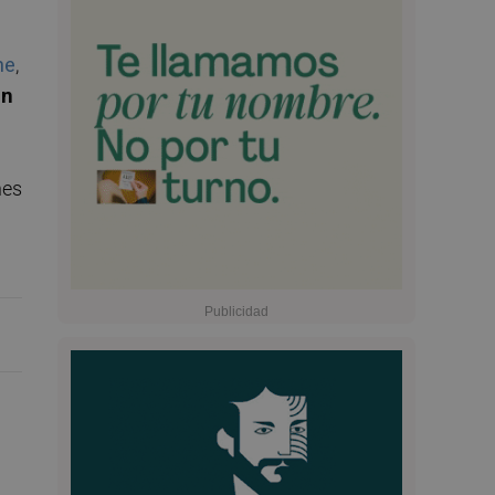
he
,
én
nes