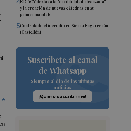
4
El CACV destaca la "credibilidad alcanzada"
y la creación de nuevas cátedras en su
s
primer mandato
r
5
Controlado el incendio en Sierra Engarcerán
(Castellón)
Suscríbete al canal
tá
de Whatsapp
Siempre al día de las últimas
noticias
¡Quiero suscribirme!
L e
e
 en