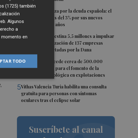
os (1725)
también
2
Crece la confianza por la deuda española: el
calización
Tesoro paga más del 3% por sus nuevos
 web. Algunos
bonos a 5, 7 y 10 años
derecho a
3
La Generalitat destina 5,5 millones a impulsar
ier momento en
a
la internacionalización de 137 empresas
valencianas afectadas por la Dana
4
PTAR TODO
Agricultura concede cerca de 500.000
io
euros en ayudas para el fomento de la
innovación tecnológica en explotaciones
,
5
Vithas Valencia Turia habilita una consulta
gratuita para personas con síntomas
oculares tras el eclipse solar
Suscríbete al canal