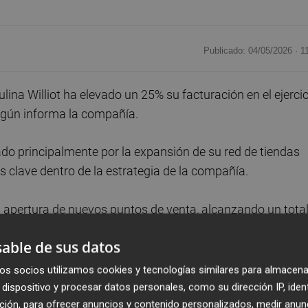
Publicado: 04/05/2026 ·
1
a Williot ha elevado un 25% su facturación en el ejercic
según informa la compañía.
do principalmente por la expansión de su red de tiendas
ares clave dentro de la estrategia de la compañía.
la apertura de nuevos puntos de venta, alcanzando un tota
te, Murcia, Elche, Almería, Albacete, Gijón y Oviedo, ade
able de sus datos
 multimarca en España.
os socios utilizamos cookies y tecnologías similares para almacena
ión con la alianza estratégica y la entrada en el
dispositivo y procesar datos personales, como su dirección IP, iden
ción, para ofrecer anuncios y contenido personalizados, medir anun
su matriz, Grupo Evisa.