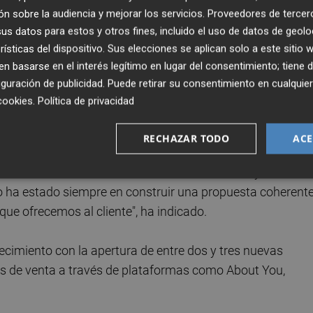
n sobre la audiencia y mejorar los servicios.
Proveedores de tercer
s datos para estos y otros fines, incluido el uso de datos de geolo
 hacia el sector textil, aportando a Williot una sólida
rísticas del dispositivo. Sus elecciones se aplican solo a este sitio
argo plazo.
 basarse en el interés legítimo en lugar del consentimiento; tiene 
guración de publicidad
. Puede retirar su consentimiento en cualqu
bajo el liderazgo de
Juan Antón
y
Francisco Sepulcre
, h
cookies
.
Política de privacidad
n plena expansión nacional e internacional.
RECHAZAR TODO
ACE
 Antón
, ha explicado que el crecimiento del pasado ejercic
basada en la consolidación de la red comercial y en el
co ha estado siempre en construir una propuesta coherente
ue ofrecemos al cliente", ha indicado.
recimiento con la apertura de entre dos y tres nuevas
es de venta a través de plataformas como About You,