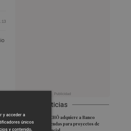
1:13
io
l
más
Últimas Noticias
r y acceder a
1
La Socimi tuTECHÔ adquiere a Banco
tificadores únicos
Sabadell 23 viviendas para proyectos de
cios y contenido,
inclusión residencial