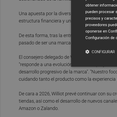
obtener informació
pueden procesar su
Una apuesta por la diversificación de Grupo Evisa
precisos y caracte
estructura financiera y una visión de negocio a l
proveedores pueden
oponerse en
Confi
De esta forma, tras la entrada de Evisa, Williot, 
Configuración de 
pasado de ser una marca de nicho a una firma e
CONFIGURAR
El consejero delegado de Williot,
Juan Bautista
"responde a una evolución natural del proyecto, 
desarrollo progresivo de la marca". "Nuestro fo
cuidando tanto el producto como la experiencia q
De cara a 2026, Williot prevé continuar con su c
tiendas, así como el desarrollo de nuevos canal
Amazon o Zalando.