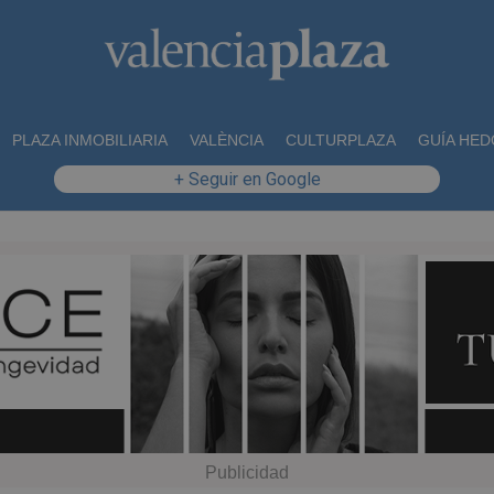
PLAZA INMOBILIARIA
VALÈNCIA
CULTURPLAZA
GUÍA HED
+ Seguir en Google