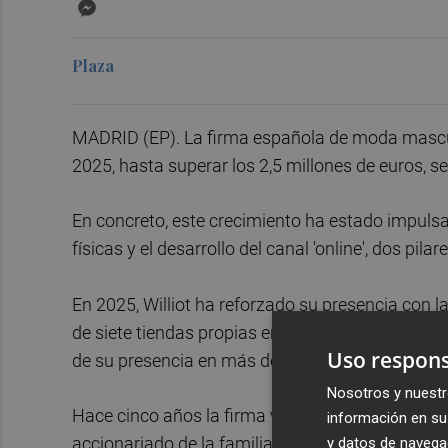
Messenger
Plaza
MADRID (EP). La firma española de moda masculin
2025, hasta superar los 2,5 millones de euros, 
En concreto, este crecimiento ha estado impulsa
físicas y el desarrollo del canal 'online', dos pil
En 2025, Williot ha reforzado su presencia con 
de siete tiendas propias en ciudades como Alican
Uso respons
de su presencia en más de 150 puntos de venta
Nosotros y nuestr
Hace cinco años la firma vivió un punto de inflex
información en su 
y datos de navega
accionariado de la familia Sepulcre a través de 