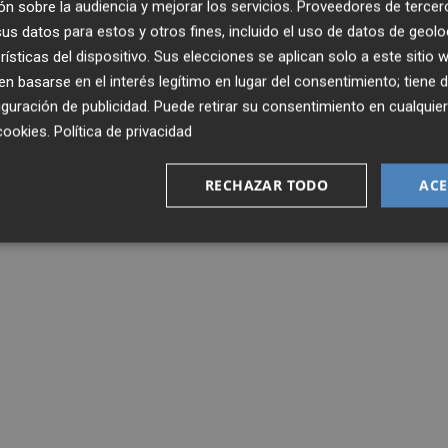
n sobre la audiencia y mejorar los servicios.
Proveedores de tercer
s datos para estos y otros fines, incluido el uso de datos de geolo
ntes de la automoción, el diario económico británico
rísticas del dispositivo. Sus elecciones se aplican solo a este sitio
ás de 100.000 puestos de trabajo desde el inicio de este a
 basarse en el interés legítimo en lugar del consentimiento; tiene 
guración de publicidad
. Puede retirar su consentimiento en cualqu
cookies
.
Política de privacidad
RECHAZAR TODO
ACE
OTO
ESPAÑA
INDUSTRIA ESPAÑOLA
MODELO
FORD
MACHAD