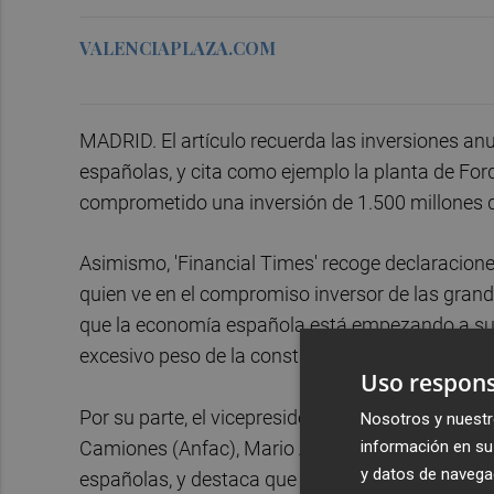
VALENCIAPLAZA.COM
MADRID. El artículo recuerda las inversiones an
españolas, y cita como ejemplo la planta de Ford
comprometido una inversión de 1.500 millones d
Asimismo, 'Financial Times' recoge declaracion
quien ve en el compromiso inversor de las gra
que la economía española está empezando a supe
excesivo peso de la construcción en años pasad
Uso respons
Por su parte, el vicepresidente ejecutivo de la 
Nosotros y nuestr
información en su 
Camiones (Anfac), Mario Armero, cifra en 5.000 m
y datos de navega
españolas, y destaca que en lo que va de año la