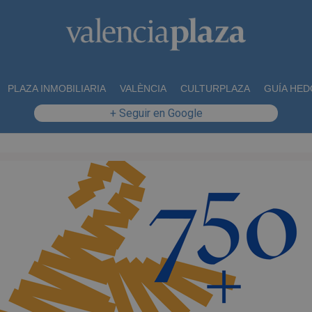
PLAZA INMOBILIARIA
VALÈNCIA
CULTURPLAZA
GUÍA HED
+ Seguir en Google