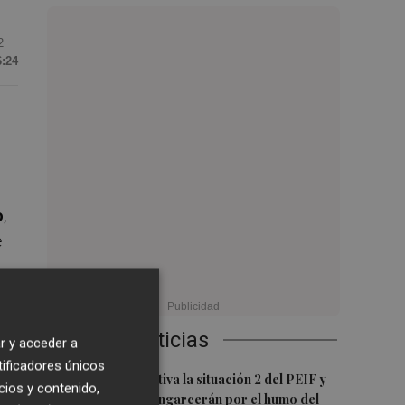
2
6:24
o
,
e
Últimas Noticias
r y acceder a
tificadores únicos
1
Emergencias activa la situación 2 del PEIF y
cios y contenido,
confina Sierra Engarcerán por el humo del