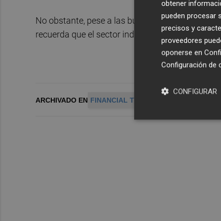
obtener informació
pueden procesar su
No obstante, pese a las buenas noticias procede
precisos y caracte
recuerda que el sector industrial ha destruido m
proveedores pueden
oponerse en
Confi
Configuración de 
CONFIGURAR
ARCHIVADO EN
FINANCIAL TIMES
INDUSTRIA DEL M