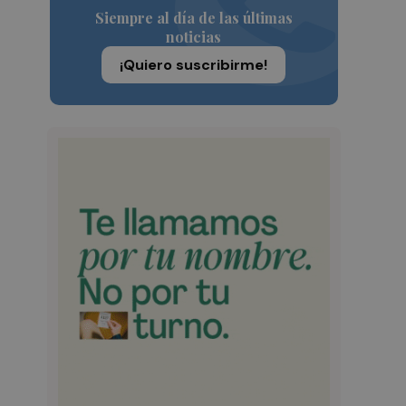
Siempre al día de las últimas
noticias
¡Quiero suscribirme!