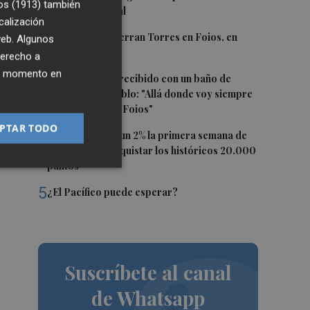
os (1913)
también
incendio forestal
calización
2
El homenaje a Ferran Torres en Foios, en
 web. Algunos
ño.
imágenes
derecho a
ier momento en
3
Ferran Torres, recibido con un baño de
masas en su pueblo: "Allá donde voy siempre
digo que soy de Foios"
PTAR TODO
4
El Ibex 35 sube un 2% la primera semana de
O
agosto tras conquistar los históricos 20.000
puntos
5
¿El Pacífico puede esperar?
Suscríbete al canal
de Whatsapp