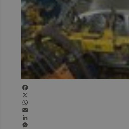
Facebook
X
WhatsApp
Email
LinkedIn
Messenger