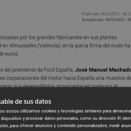
Publicado: 05/11/2013 ·
06:1
Actualizado: 05/11/2013 · 0
unciadas por los grandes fabricantes en sus plantas
 en Almussafes (Valencia), en la que la firma del óvalo ha
e euros.
es del presidente de Ford España,
José Manuel Machad
ndes corporaciones del motor hacia España una muestra d
rar sus desequilibrios, provocados en parte por el
os.
able de sus datos
Asociación Española de Fabricantes de Automóviles y
os socios utilizamos cookies y tecnologías similares para almacena
dispositivo y procesar datos personales, como su dirección IP, iden
illones de euros las inversiones para las fábricas
ción, para ofrecer anuncios y contenido personalizados, medir anun
 industria automovilística ha creado 2.400 empleos.