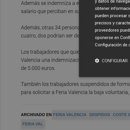
y datos de navega
Además se indemniza a estos empleados con ent
obtener informació
salario que perciban en su nueva empresa.
pueden procesar su
precisos y caracte
Además, otras 34 personas serán suspendidas 
proveedores pueden
cuatro, dos podrían ser despedidas.
oponerse en
Confi
Configuración de 
Los trabajadores que quieran acogerse al despido
Valencia una indemnización en base a 22 días p
CONFIGURAR
de 5.000 euros.
También los trabajadores suspendidos de form
para solicitar a Feria Valencia la baja voluntari
ARCHIVADO EN
FERIA VALENCIA
DESPIDOS
COSTE 
FERIA VAL