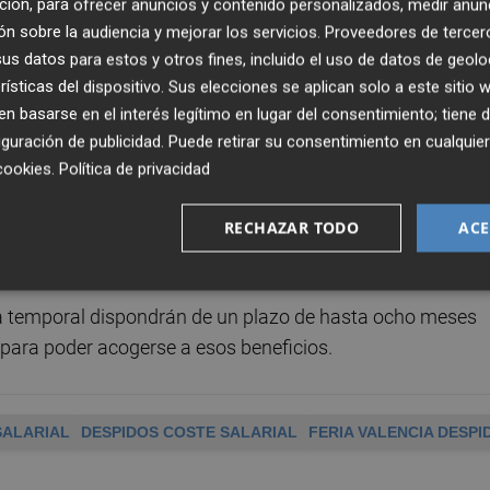
ción, para ofrecer anuncios y contenido personalizados, medir anun
re 3.000 y 10.000 euros y un incremento del 15 % del
n sobre la audiencia y mejorar los servicios.
Proveedores de tercer
s datos para estos y otros fines, incluido el uso de datos de geolo
rísticas del dispositivo. Sus elecciones se aplican solo a este sitio
temporalmente de empleo durante 9 meses y de las otras
 basarse en el interés legítimo en lugar del consentimiento; tiene 
guración de publicidad
. Puede retirar su consentimiento en cualqu
cookies
.
Política de privacidad
 voluntario, según el preacuerdo, percibirán de Feria
or año trabajado, con un límite de 14 meses, más una pri
RECHAZAR TODO
ACE
a temporal dispondrán de un plazo de hasta ocho meses
a, para poder acogerse a esos beneficios.
SALARIAL
DESPIDOS COSTE SALARIAL
FERIA VALENCIA DESPI