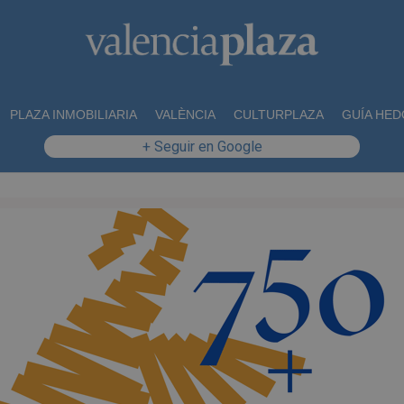
PLAZA INMOBILIARIA
VALÈNCIA
CULTURPLAZA
GUÍA HED
+ Seguir en Google