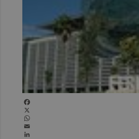
Facebook
X
WhatsApp
Email
LinkedIn