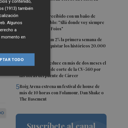
cios y contenido,
imágenes
os (1913)
también
2
calización
Ferran Torres, recibido con un baño de
masas en su pueblo: "Allá donde voy siempre
 web. Algunos
digo que soy de Foios"
derecho a
ier momento en
3
El Ibex 35 sube un 2% la primera semana de
agosto tras conquistar los históricos 20.000
puntos
ma
PTAR TODO
4
La Diputación reduce en más de dos meses el
tiempo previsto de corte de la CV-560 por
las obras del puente de Càrcer
5
Roig Arena estrena un festival de house de
más de 10 horas con Folamour, Dan Shake o
The Basement
DO
Suscríbete al canal