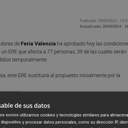
Publicado: 26/05/2014 ·
13:4
Actualizado: 26/05/2014 · 1
jadores de
Feria Valencia
ha aprobado hoy las condicion
e un ERE que afecta a 77 personas, 39 de las cuales serán
ndidos temporalmente.
, este ERE sustituirá al propuesto inicialmente por la
resentantes sindicales el pasado jueves, contempla que 3
able de sus datos
n a ser contratadas por una empresa subcontratada por
os socios utilizamos cookies y tecnologías similares para almacena
dispositivo y procesar datos personales, como su dirección IP, iden