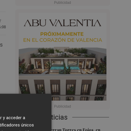
7
6:08
es
9
Últimas Noticias
r y acceder a
tificadores únicos
1
El homenaje a Ferran Torres en Foios, en