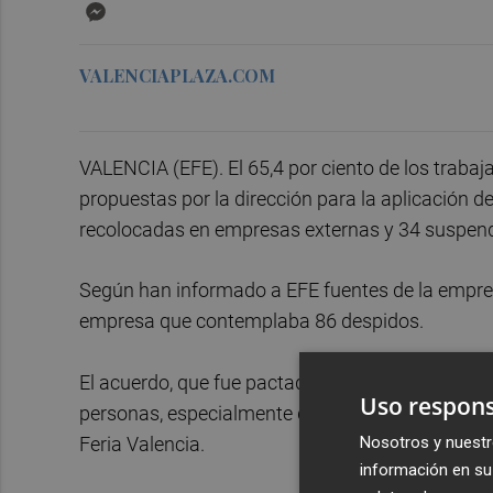
Messenger
VALENCIAPLAZA.COM
VALENCIA (EFE). El 65,4 por ciento de los traba
propuestas por la dirección para la aplicación d
recolocadas en empresas externas y 34 suspe
Según han informado a EFE fuentes de la empresa
empresa que contemplaba 86 despidos.
El acuerdo, que fue pactado ya con algunos rep
Uso respons
personas, especialmente del área técnica, pase
Feria Valencia.
Nosotros y nuestr
información en su 