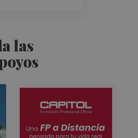
da las
apoyos