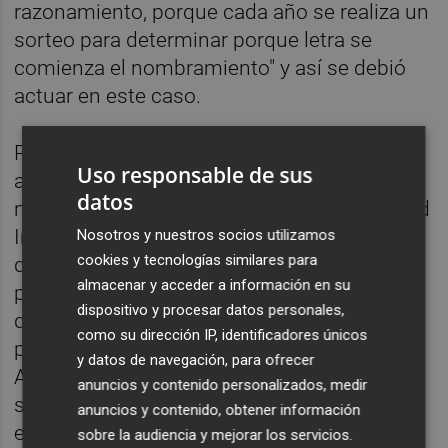
razonamiento, porque cada año se realiza un
sorteo para determinar porque letra se
comienza el nombramiento" y así se debió
actuar en este caso.
Posteriormente, el Decanato indica que
Uso responsable de sus
aparece otro oficio referente a la petición del
datos
nombramiento de un Agente de la Propiedad
Inmobiliaria (API), y que anulaba las
Nosotros y nuestros socios utilizamos
cookies y tecnologías similares para
designaciones anteriores, "con lo que se
almacenar y acceder a información en su
presupone que debió ser dicho juzgado el
dispositivo y procesar datos personales,
que debió acordar que para realizar esa
como su dirección IP, identificadores únicos
prueba pericial, el experto debería ser un
y datos de navegación, para ofrecer
API". Al respecto, indica que "bajo ningún
anuncios y contenido personalizados, medir
supuesto" la oficina de este Decanato puede
anuncios y contenido, obtener información
entrar a valorar quién es el competente para
sobre la audiencia y mejorar los servicios.