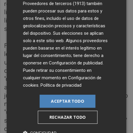
realizar una prueba pericial, "sino que se
Proveedores de terceros (1913)
también
pueden procesar sus datos para estos y
limita exclusivamente a designar de las
otros fines, incluido el uso de datos de
listas conforme a las especialidades que se
geolocalización precisos y características
solicitan".
del dispositivo. Sus elecciones se aplican
solo a este sitio web. Algunos proveedores
Frente a estos argumentos,
Mario Gil
, el
pueden basarse en el interés legítimo en
letrado de los demandantes, ha presentado
lugar del consentimiento; tiene derecho a
un escrito ante la jueza en el que advierte de
oponerse en
Configuración de publicidad
.
que el oficio del Decanato parte de
Puede retirar su consentimiento en
cualquier momento en
Configuración de
"determinadas suposiciones" que "en
cookies
.
Política de privacidad
absoluto" constan en el procedimiento
judicial. Asimismo, subraya que en este caso
ACEPTAR TODO
no existió un error, sino que la jueza
"únicamente pidió una mera aclaración", y
RECHAZAR TODO
señala que "en absoluto" se comunicó "nada"
con respecto a que debería ser un API quien