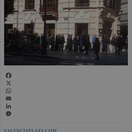
Facebook
X
WhatsApp
Email
LinkedIn
Messenger
VALENCIAPLAZA.COM