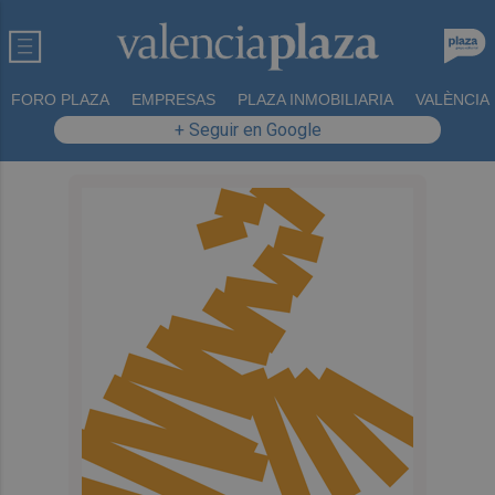
FORO PLAZA
EMPRESAS
PLAZA INMOBILIARIA
VALÈNCIA
+ Seguir en Google