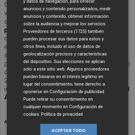
y datos de navegación, para ofrecer
Con esta integración, el grupo
anuncios y contenido personalizados, medir
valenciano suma el talento y la experiencia
anuncios y contenido, obtener información
de
una quincena de
sobre la audiencia y mejorar los servicios.
profesionales
especializados de ambas
Proveedores de terceros (1725)
también
compañías, así como su red de clientes
pueden procesar sus datos para estos y
estratégicos en sectores clave entre los que
otros fines, incluido el uso de datos de
geolocalización precisos y características
se incluyen transporte, administración
del dispositivo. Sus elecciones se aplican
pública, sanidad o educación. Como ejemplo
solo a este sitio web. Algunos proveedores
de este último, DAYFISA gestiona desde
pueden basarse en el interés legítimo en
2012 un centro de venta y servicios
lugar del consentimiento; tiene derecho a
informáticos en el campus de la
Universidad
oponerse en
Configuración de publicidad
.
Autónoma de Madrid
.
Puede retirar su consentimiento en
cualquier momento en
Configuración de
cookies
.
Política de privacidad
ARCHIVADO EN
NUNSYS
ACEPTAR TODO