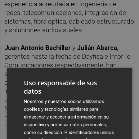
experiencia acreditada en ingeniería de
redes, telecomunicaciones, integración de
sistemas, fibra óptica, cableado estructurado
y soluciones audiovisuales.
Juan Antonio Bachiller
y
Julián Abarca
,
gerentes hasta la fecha de Dayfisa e InforTel
Comunicaciones respectivamente, han
señalado en una declaración conjunta que
Uso responsable de sus
esta unión "supone dar un salto en
datos
innovación, capacidad tecnológica y
proyección nacional e internacional. Junto a
Nosotros y nuestros socios utilizamos
Nunsys Group podremos ofrecer un servicio
cookies y tecnologías similares para
más sólido, cercano y competitivo a
almacenar y acceder a información en su
dispositivo y procesar datos personales,
nuestros clientes actuales y futuros”.
como su dirección IP, identificadores únicos