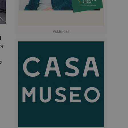
l
 a
as