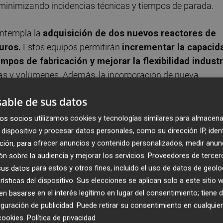
, minimizando incidencias técnicas y tiempos de parada.
ontempla la
adquisición de dos nuevos reactores de
uros.
Estos equipos permitirán
incrementar la capacid
mpos de fabricación y mejorar la flexibilidad industr
icas y volúmenes. Además, la incorporación de nueva
rámetros críticos
como temperatura, agitación y
able de sus datos
lidad y trazabilidad de las fórmulas producidas.
os socios utilizamos cookies y tecnologías similares para almacena
gua
constituye otra de las prioridades estratégicas de la
dispositivo y procesar datos personales, como su dirección IP, iden
ción, para ofrecer anuncios y contenido personalizados, medir anun
s a la incorporación de una nueva etapa en la
n sobre la audiencia y mejorar los servicios.
Proveedores de tercer
ión permitirá optimizar los procesos de depuración y
s datos para estos y otros fines, incluido el uso de datos de geolo
ejorar la calidad del agua tratada antes de su devolución 
rísticas del dispositivo. Sus elecciones se aplican solo a este sitio
oambiental y la eficiencia en la gestión de recursos.
 basarse en el interés legítimo en lugar del consentimiento; tiene 
guración de publicidad
. Puede retirar su consentimiento en cualqu
cookies
.
Política de privacidad