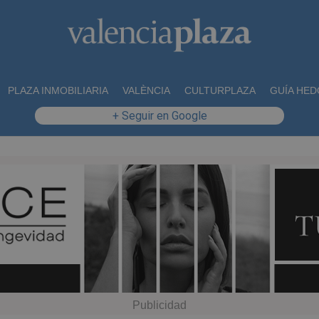
PLAZA INMOBILIARIA
VALÈNCIA
CULTURPLAZA
GUÍA HED
+ Seguir en Google