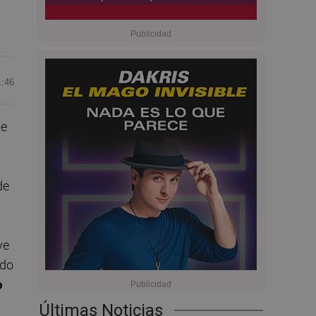
1:46
de
de
ye
ido
o
Últimas Noticias