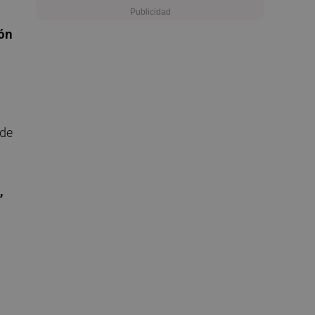
ión
 de
,