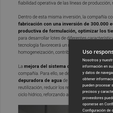
fiabilidad operativa de las líneas de producción
Dentro de esta misma inversión, la compañía c
fabricación con una inversión de 300.000 e
productiva de formulación, optimizar los tie
para desarrollar lotes de diferentes característ
tecnología favorecerá un
mayor control de pa
Uso respons
homogeneización, contribuyendo a reforzar la ca
Nosotros y nuestr
La
mejora del sistema de tratamiento de a
información en su 
y datos de navega
compañía. Para ello, se destinarán
50.000 euro
obtener informació
depuradora de agua
de la planta. Esta actuac
pueden procesar su
reutilización, reducir los residuos generados y m
precisos y caracte
ciclo hídrico, reforzando así el compromiso medi
proveedores pueden
oponerse en
Confi
Configuración de 