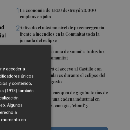
1
La economía de EEUU destruyó 23.000
empleos en julio
2
ad
Activado el máximo nivel de preemergencia
frente a incendios en la Comunitat toda la
ial
jornada del eclipse
3
Bétera lleva su ‘aroma de somni’ a todos los
rincones de la Comunitat
4
r y acceder a
Xàtiva restringirá el acceso al Castillo con
vehículos particulares durante el eclipse del
tificadores únicos
próximo 12 de agosto
cios y contenido,
os (1913)
también
5
La convocatoria europea de gigafactorías de
calización
IA puede activar una cadena industrial en
al
 web. Algunos
centros de datos, energía, 'cloud' y
ciberseguridad
derecho a
ier momento en