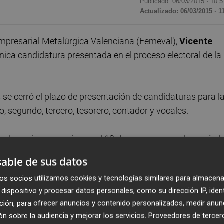
Publicado: 06/03/2015 ·
10:5
Actualizado: 06/03/2015 · 1
Empresarial Metalúrgica Valenciana (Femeval),
Vicente
a única candidatura presentada en el proceso electoral de la
 se cerró el plazo de presentación de candidaturas para l
o, segundo, tercero, tesorero, contador y vocales.
 producen impugnaciones, el 12 de marzo se proclamará el
las elecciones.
able de sus datos
os socios utilizamos cookies y tecnologías similares para almacena
e desde 2005 de la mayor patronal sectorial de la
dispositivo y procesar datos personales, como su dirección IP, iden
mpañan, como vicepresidentes, Juan Carlos Mena, de
ción, para ofrecer anuncios y contenido personalizados, medir anun
osé Luis Beltrán, de Coinfer, S. Coop. Como tesorero, Vice
n sobre la audiencia y mejorar los servicios.
Proveedores de tercer
ínez y Orts, como contador.