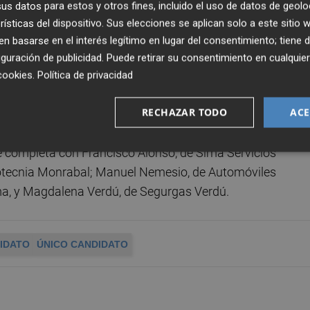
s datos para estos y otros fines, incluido el uso de datos de geolo
rísticas del dispositivo. Sus elecciones se aplican solo a este sitio
e Tenneco Automotive Ibérica; Mónica Gil, de Fermax
 basarse en el interés legítimo en lugar del consentimiento; tiene 
aludes; Joaquín Mínguez, de Mecanizados; Antonio Jorge
guración de publicidad
. Puede retirar su consentimiento en cualqu
taldo, de Factor, y Juan Pla, de Lidem Construcciones
cookies
.
Política de privacidad
RECHAZAR TODO
ACE
e Aydai; Adolfo Carsí, de José Luis Carsí; y José Ramón
ta se completa con Francisco Alonso, de Sima Servicios
rotecnia Monrabal; Manuel Nemesio, de Automóviles
ma, y Magdalena Verdú, de Segurgas Verdú.
IDATO
ÚNICO CANDIDATO