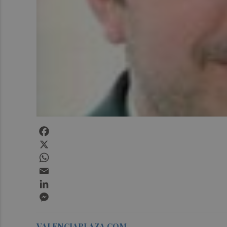
Facebook
X
WhatsApp
Email
LinkedIn
Messenger
VALENCIAPLAZA.COM