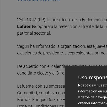
VALENCIA (EP). El presidente de la Federación 
Lafuente
, optará a la reelección al frente de l
patronal sectorial.
Según ha informado la organización, este jueves
elecciones de presidente, vicepresidentes primer
De acuerdo con el calendario previsto, si no se
candidato electo y el 31 de marzo se celebrarán 
Uso respons
Nosotros y nuestr
Lafuente, con su empresa Protecmet, y president
información en su 
Comunitat, encabeza una lista en la que le aco
y datos de navega
Kamax, Enrique Ruiz, de Electrotecnia Rugar, y J
obtener informació
Borja de Fundiciones Borja, y Juan Orts, de Mart