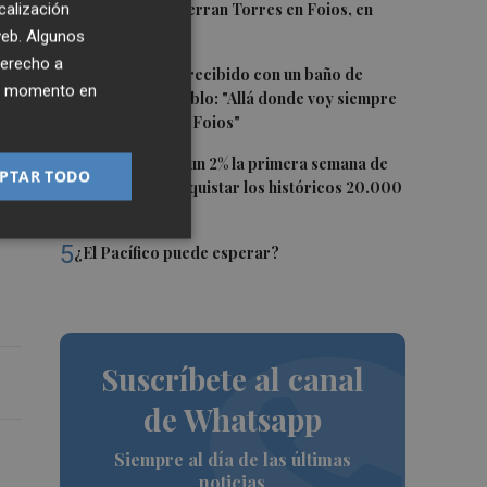
2
El homenaje a Ferran Torres en Foios, en
calización
imágenes
 web. Algunos
derecho a
3
Ferran Torres, recibido con un baño de
ier momento en
masas en su pueblo: "Allá donde voy siempre
digo que soy de Foios"
4
El Ibex 35 sube un 2% la primera semana de
PTAR TODO
agosto tras conquistar los históricos 20.000
puntos
5
¿El Pacífico puede esperar?
Suscríbete al canal
de Whatsapp
Siempre al día de las últimas
noticias