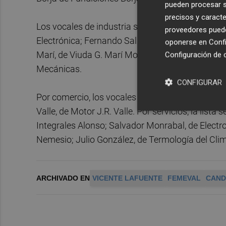
pueden procesar su
precisos y caracte
Los vocales de industria son Cecilio Álvarez, d
proveedores pueden
Electrónica; Fernando Saludes, de Industrias S
oponerse en
Confi
Marí, de Viuda G. Marí Montañana; Fernando Gas
Configuración de 
Mecánicas.
CONFIGURAR
Por comercio, los vocales son Joaquín García, d
Valle, de Motor J.R. Valle. Por servicios, la lis
Integrales Alonso; Salvador Monrabal, de Elect
Nemesio; Julio González, de Termología del Cli
ARCHIVADO EN
VICENTE LAFUENTE
FEMEVAL
CAND