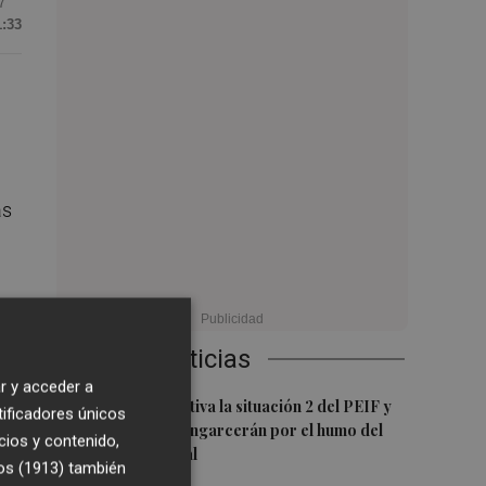
7
1:33
as
Últimas Noticias
r y acceder a
1
Emergencias activa la situación 2 del PEIF y
tificadores únicos
confina Sierra Engarcerán por el humo del
cios y contenido,
nte
incendio forestal
os (1913)
también