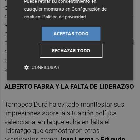
Puede retirar su consentimiento en
estableció para "ayudar en los problemas
cualquier momento en
Configuración de
económicos que entonces tenía la CEV, pero
cookies
.
Política de privacidad
ahora no tiene sentido" ni responde a la
realidad del mercado. Además, como Durá
ACEPTAR TODO
reconoce que hay distintos proyectos para el
RECHAZAR TODO
edificio que obligarían a Fevec a mudarse, la
deuda puede suplir los costes que les
CONFIGURAR
significaría la mudanza.
ALBERTO FABRA Y LA FALTA DE LIDERAZGO
Tampoco Durá ha evitado manifestar sus
impresiones sobre la situación política
valenciana, en la que echa en falta el
liderazgo que demostraron otros
presidentes como
Joan Lerma
o
Eduardo