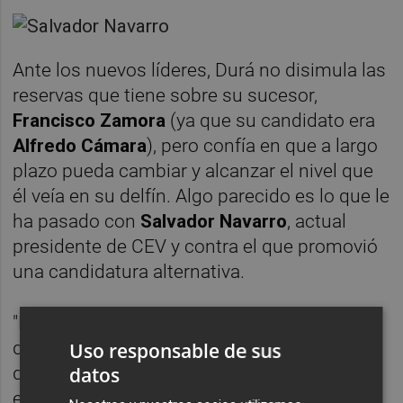
Ante los nuevos líderes, Durá no disimula las
reservas que tiene sobre su sucesor,
Francisco Zamora
(ya que su candidato era
Alfredo Cámara
), pero confía en que a largo
plazo pueda cambiar y alcanzar el nivel que
él veía en su delfín. Algo parecido es lo que le
ha pasado con
Salvador Navarro
, actual
presidente de CEV y contra el que promovió
una candidatura alternativa.
"Me ha sorprendido de Navarro su voluntad
de trabajo y cómo lo está haciendo al frente
Uso responsable de sus
datos
de la organización", aunque discrepe con él
en la fusión de CEV y
Cepymev
, consumada