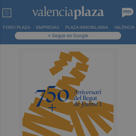
FORO PLAZA
EMPRESAS
PLAZA INMOBILIARIA
VALÈNCIA
+ Seguir en Google