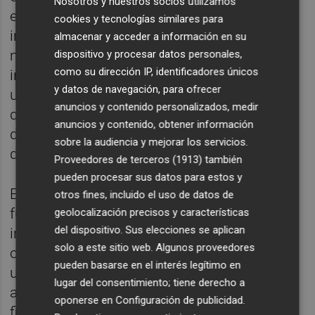
Nosotros y nuestros socios utilizamos
en las últimas semanas. Respecto a los
cookies y tecnologías similares para
impagos que la patronal de la construcción
almacenar y acceder a información en su
mantiene con CEV, Durá niega la mayor e
dispositivo y procesar datos personales,
como su dirección IP, identificadores únicos
insiste en que no han faltado ni al pago "de
y datos de navegación, para ofrecer
un céntimo" de la cuota, aunque sí es cierto
anuncios y contenido personalizados, medir
que no están al día del alquiler de la sede
anuncios y contenido, obtener información
desde hace más de un año por
sobre la audiencia y mejorar los servicios.
discrepancias en el precio.
Proveedores de terceros (1913)
también
pueden procesar sus datos para estos y
En rigor, el pago lo tendrían que hacer a la
otros fines, incluido el uso de datos de
fundación
Ivage
, que es la que gestiona el
geolocalización precisos y características
del dispositivo. Sus elecciones se aplican
inmueble de la calle Músico Peydró que
solo a este sitio web. Algunos proveedores
ocupan, y con la que arrastran un impago de
pueden basarse en el interés legítimo en
unos 42.000 euros. Aunque el
lugar del consentimiento; tiene derecho a
arrendamiento se acordó el año 2000 y se
oponerse en
Configuración de publicidad
.
fijó en unos 3.000 euros, este precio se