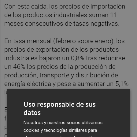
Con esta caída, los precios de importación
de los productos industriales suman 11
meses consecutivos de tasas negativas.
En tasa mensual (febrero sobre enero), los
precios de exportación de los productos
industriales bajaron un 0,8% tras reducirse
un 46% los precios de la producción de
producción, transporte y distribución de
energía eléctrica y pese a aumentar un 5,1%
los de refino de petróleo.
Uso responsable de sus
En el caso de los precios de importación, en
datos
febrero registraron un alza mensual del 0,4%
Nosotros y nuestros socios utilizamos
por los mayores costes de la extracción de
cookies y tecnologías similares para
crudo (+2,3%) y de las coquerías y el refino