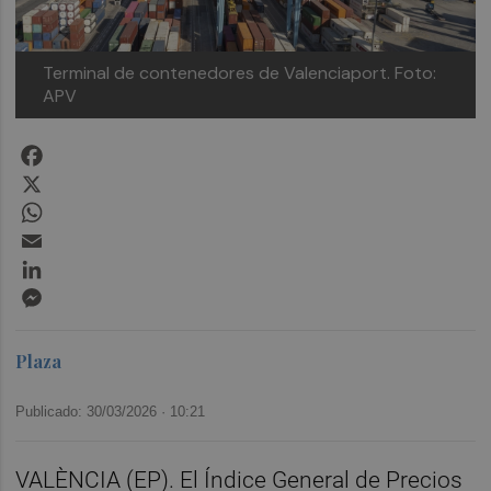
Terminal de contenedores de Valenciaport.
Foto:
APV
Facebook
X
WhatsApp
Email
LinkedIn
Messenger
Plaza
Publicado: 30/03/2026 ·
10:21
VALÈNCIA (EP). El Índice General de Precios