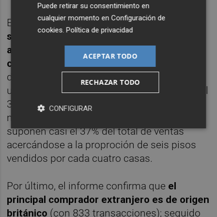
Puede retirar su consentimiento en
cualquier momento en
Configuración de
En cuanto al tipo concreto de inmueble
se
cookies
.
Política de privacidad
siguen comprando más pisos que casas,
aunque el segundo segmento no deja de
ACEPTAR TODO
crecer.
En concreto, en 2014 creció el peso
de las transacciones de viviendas
RECHAZAR TODO
unifamiliares y pasó de ser el 30% del total al
34%; una tendencia al alza que se ha
CONFIGURAR
mantenido en el inicio de 2015, en que ya
suponen casi el 37% del total de ventas
acercándose a la proproción de seis pisos
vendidos por cada cuatro casas.
Por último, el informe confirma que
el
principal comprador extranjero es de origen
británico
(con 833 transacciones); seguido