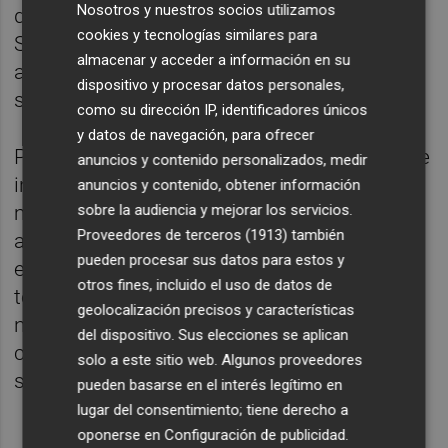
Nosotros y nuestros socios utilizamos
de Provia y el Colegio Notarial de Valencia).
cookies y tecnologías similares para
Sin embargo, la cifra todavía está muy
almacenar y acceder a información en su
alejada de los 165.000 euros de media que
dispositivo y procesar datos personales,
se pagaban en 2010 o los 142.000 de 2011.
como su dirección IP, identificadores únicos
y datos de navegación, para ofrecer
Por tipologías, los ciudadanos extranjeros se
anuncios y contenido personalizados, medir
inclinan por adquirir viviendas de segunda
anuncios y contenido, obtener información
sobre la audiencia y mejorar los servicios.
mano, "como viene ocurriendo desde hace
Proveedores de terceros (1913)
también
años". Así, de enero a marzo las ventas de
pueden procesar sus datos para estos y
estos inmuebles ocuparon casi el 87% del
otros fines, incluido el uso de datos de
total de transacciones frente a la vivienda
geolocalización precisos y características
nueva (que según el dossier de Provia
del dispositivo. Sus elecciones se aplican
corresponde a aquellas en cuya trasnmisión
solo a este sitio web. Algunos proveedores
se paga IVA).
pueden basarse en el interés legítimo en
lugar del consentimiento; tiene derecho a
oponerse en
Configuración de publicidad
.