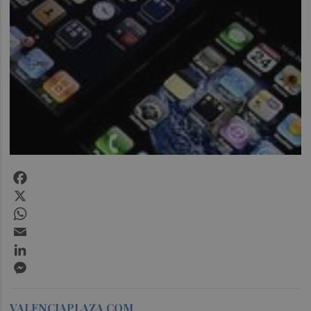
Facebook
X
WhatsApp
Email
LinkedIn
Messenger
VALENCIAPLAZA.COM