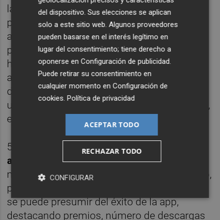
geolocalización precisos y características
las vistas previas de la app mediante video
del dispositivo. Sus elecciones se aplican
presentan su contenido, en este caso, en
solo a este sitio web. Algunos proveedores
acción, y tienen que centrarse en la
pueden basarse en el interés legítimo en
propuesta de venta y objetivo de la
lugar del consentimiento; tiene derecho a
oponerse en
Configuración de publicidad
.
herramienta, lo que ayudará a atraer la
Puede retirar su consentimiento en
atención del usuario y convencerlo para la
cualquier momento en
Configuración de
descarga. Appsbuilder recomienda no hacer
cookies
.
Política de privacidad
uso de la voz en off si no es 100% necesario,
en el momento de dirigirse a otros países
ACEPTAR TODO
5.
Aprovechar las descripciones y
RECHAZAR TODO
actualizaciones
: la descripción resume la
marca y desvela las características de la app,
CONFIGURAR
pero, ¿por qué no ir más allá? Es aquí donde
se puede presumir del éxito de la app,
destacando premios, número de descargas