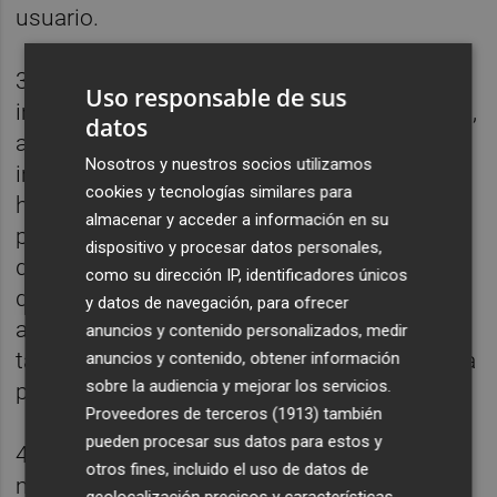
usuario.
3.
No te olvides de los screenshots
: las
Uso responsable de sus
imágenes deben reflejar el uso real de la app,
datos
además de destacar los rasgos más
Nosotros y nuestros socios utilizamos
importantes o contenido exclusivo. Lo que
cookies y tecnologías similares para
hacen muchas marcas líderes es
almacenar y acceder a información en su
personalizar imágenes añadiendo
dispositivo y procesar datos personales,
declaraciones sobre beneficios y escenarios
como su dirección IP, identificadores únicos
de uso que potencien las descargas. Si una
y datos de navegación, para ofrecer
app va a publicarse en varios mercados,
anuncios y contenido personalizados, medir
también habrá que usar capturas de pantalla
anuncios y contenido, obtener información
sobre la audiencia y mejorar los servicios.
para asegurar mejores resultados.
Proveedores de terceros (1913)
también
pueden procesar sus datos para estos y
4.
App previews y propuesta de venta
: del
otros fines, incluido el uso de datos de
mismo modo que las capturas de pantalla,