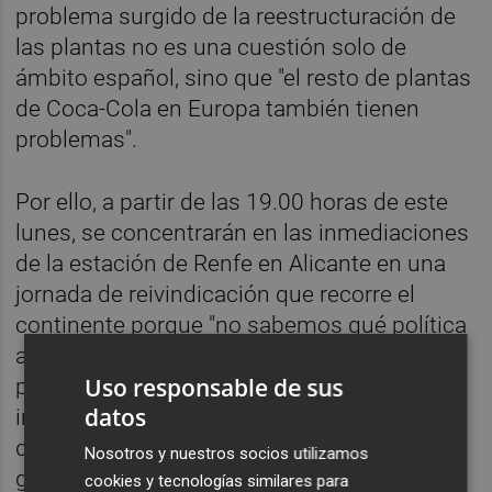
problema surgido de la reestructuración de
las plantas no es una cuestión solo de
ámbito español, sino que "el resto de plantas
de Coca-Cola en Europa también tienen
problemas".
Por ello, a partir de las 19.00 horas de este
lunes, se concentrarán en las inmediaciones
de la estación de Renfe en Alicante en una
jornada de reivindicación que recorre el
continente porque "no sabemos qué política
a nivel europeo lleva Coca-cola". Salinas, que
Uso responsable de sus
participó en marzo en una reunión
datos
intercentros a nivel europeo, ha confirmado
que en Grecia "llevan seis meses de huelga
Nosotros y nuestros socios utilizamos
general, y en Francia y en Bélgica también
cookies y tecnologías similares para