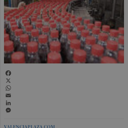
Facebook
X
WhatsApp
Email
LinkedIn
Messenger
VALENCIAPLAZA.COM