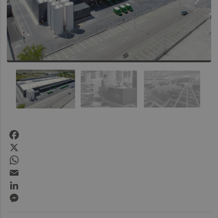
Facebook
X
WhatsApp
Email
LinkedIn
Messenger