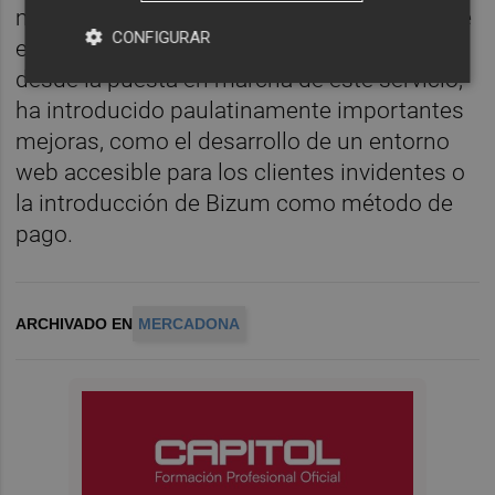
millones de euros, un 26 por ciento más que
CONFIGURAR
el año anterior. Asimismo, la compañía,
desde la puesta en marcha de este servicio,
ha introducido paulatinamente importantes
mejoras, como el desarrollo de un entorno
web accesible para los clientes invidentes o
la introducción de Bizum como método de
pago.
ARCHIVADO EN
MERCADONA