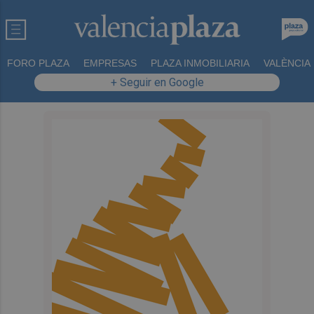
FORO PLAZA
EMPRESAS
PLAZA INMOBILIARIA
VALÈNCIA
+ Seguir en Google