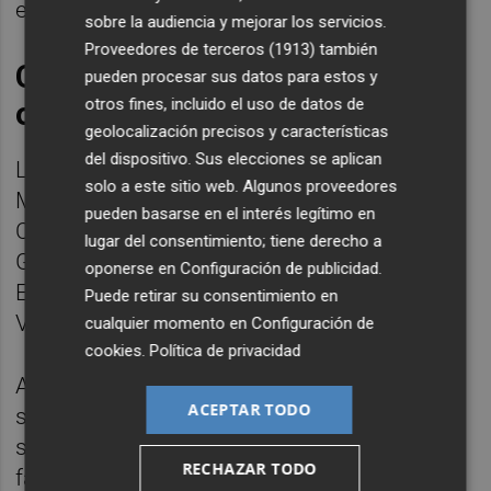
el impacto de su actividad.
sobre la audiencia y mejorar los servicios.
Proveedores de terceros (1913)
también
Crecimiento del proyecto
pueden procesar sus datos para estos y
otros fines, incluido el uso de datos de
online de Mercadona
geolocalización precisos y características
del dispositivo. Sus elecciones se aplican
La Colmena de Vallecas es la tercera que
solo a este sitio web. Algunos proveedores
Mercadona pone en marcha en la
pueden basarse en el interés legítimo en
Comunidad de Madrid, tras la apertura de
lugar del consentimiento; tiene derecho a
Getafe y Boadilla del Monte, y la séptima en
oponerse en
Configuración de publicidad
.
España, después de las aperturas en
Puede retirar su consentimiento en
Valencia, Barcelona, Alicante y Sevilla.
cualquier momento en
Configuración de
cookies
.
Política de privacidad
A lo largo de 2025, "las mejoras de este
ACEPTAR TODO
servicio y su compromiso con la calidad",
según la empresa, se han traducido en una
RECHAZAR TODO
facturación que ha superado los 1.000