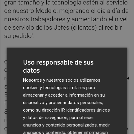
gran tamaño y la tecnología estén al servicio
de nuestro Modelo: mejorando el día a día de
nuestros trabajadores y aumentando el nivel
de servicio de los Jefes (clientes) al recibir
su pedido".
La Colmena de Vallecas dispondrá, además,
de 175 furgonetas de reparto ECO, con las
Uso responsable de sus
datos
que, además de mejorar su eficiencia
reducen el impacto medioambiental y que se
Nosotros y nuestros socios utilizamos
suman a las 80 de Getafe y a las 50 de
cookies y tecnologías similares para
Boadilla del Monte. Ello elevará el total de su
almacenar y acceder a información en su
flota en la Comunidad de Madrid a más de
dispositivo y procesar datos personales,
como su dirección IP, identificadores únicos
300 furgonetas, todas ellas adaptadas para
y datos de navegación, para ofrecer
mantener la cadena de frío de los productos
anuncios y contenido personalizados, medir
que así lo necesitan y para reducir al mínimo
anuncios y contenido, obtener información