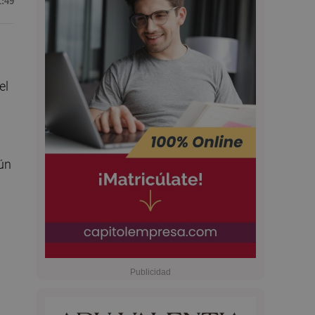
1:49
el
gún