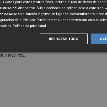
s datos para estos y otros fines, incluido el uso de datos de geolo
rísticas del dispositivo. Sus elecciones se aplican solo a este sitio
 basarse en el interés legítimo en lugar del consentimiento; tiene 
guración de publicidad
. Puede retirar su consentimiento en cualqu
cookies
.
Política de privacidad
tiva corporal con aceite de oliva', 'Deliplus crema de mano
, 'Deliplus hidratante corporal efecto luminosidad', 'Deliplus
RECHAZAR TODO
ACE
tante antisequedad para pies', 'Deliplus nutritiva corporal
es atópicas', 'Solcare loción after sun hidratante', 'Solcare
sun aloe vera'.