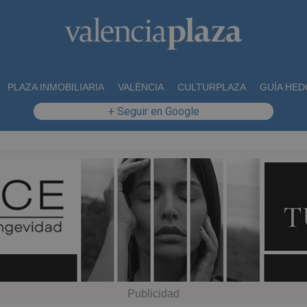
PLAZA INMOBILIARIA
VALÈNCIA
CULTURPLAZA
GUÍA HED
+ Seguir en Google