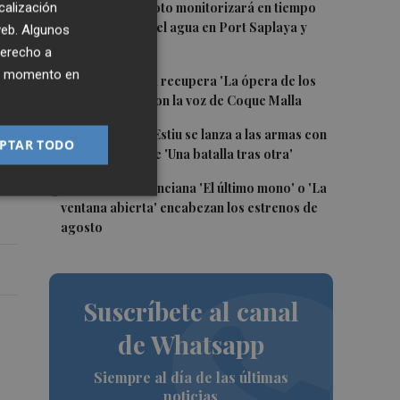
2
Un proyecto piloto monitorizará en tiempo
calización
real la calidad del agua en Port Saplaya y
 web. Algunos
Meliana
derecho a
ier momento en
3
Sagunt a Escena recupera 'La ópera de los
tres centavos' con la voz de Coque Malla
s
4
La Filmoteca d'Estiu se lanza a las armas con
PTAR TODO
la proyección de 'Una batalla tras otra'
5
La comedia valenciana 'El último mono' o 'La
ventana abierta' encabezan los estrenos de
agosto
Suscríbete al canal
de Whatsapp
Siempre al día de las últimas
noticias