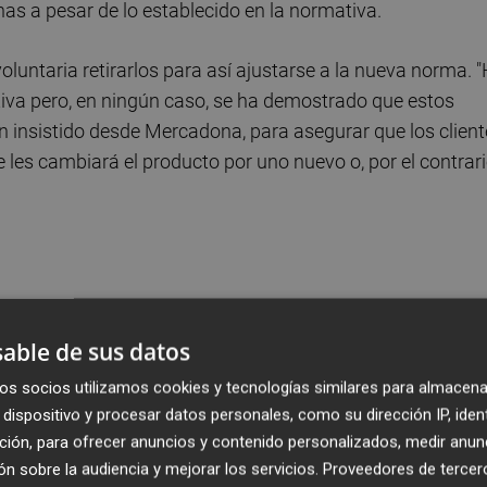
as a pesar de lo establecido en la normativa.
luntaria retirarlos para así ajustarse a la nueva norma. 
tiva pero, en ningún caso, se ha demostrado que estos
an insistido desde Mercadona, para asegurar que los clien
 les cambiará el producto por uno nuevo o, por el contrari
ión. Pero se ha creado una alarma cuando no hay ninguna
o los de ahora son totalmente seguros para la salud", ha
able de sus datos
os socios utilizamos cookies y tecnologías similares para almacena
dispositivo y procesar datos personales, como su dirección IP, iden
ambién a Europa Press que estos productos sean
ción, para ofrecer anuncios y contenido personalizados, medir anun
que "no existen motivos" para que los ciudadanos se alarm
n sobre la audiencia y mejorar los servicios.
Proveedores de tercer