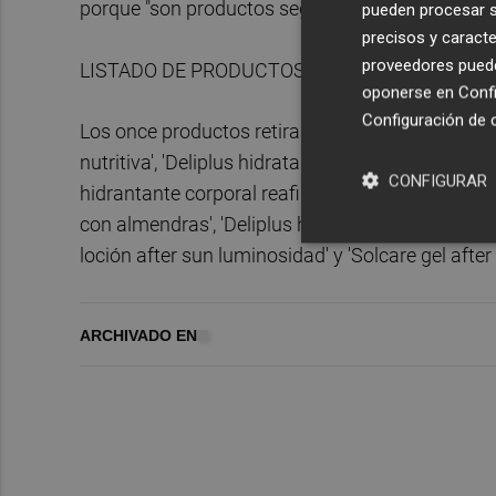
porque "son productos seguros".
pueden procesar su
precisos y caracte
proveedores pueden
LISTADO DE PRODUCTOS RETIRADOS
oponerse en
Confi
Configuración de 
Los once productos retirados son: 'Deliplus nutri
nutritiva', 'Deliplus hidratante corporal con aloe'
CONFIGURAR
hidrantante corporal reafirmante', 'Deliplus hidra
con almendras', 'Deliplus hidratante corporal piel
loción after sun luminosidad' y 'Solcare gel after 
ARCHIVADO EN