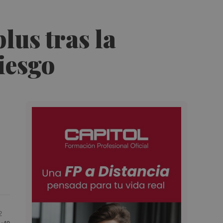
lus tras la
iesgo
2