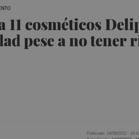
ENTO
 11 cosméticos Delip
dad pese a no tener r
Publicado: 14/08/2012 ·
18:4