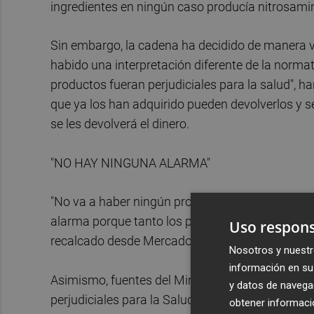
ingredientes en ningún caso producía nitrosamin
Sin embargo, la cadena ha decidido de manera vo
habido una interpretación diferente de la norma
productos fueran perjudiciales para la salud", h
que ya los han adquirido pueden devolverlos y se
se les devolverá el dinero.
"NO HAY NINGUNA ALARMA"
"No va a haber ningún problema con la devoluc
alarma porque tanto los productos de antes com
Uso respons
recalcado desde Mercadona.
Nosotros y nuestr
información en su 
Asimismo, fuentes del Ministerio han negado t
y datos de navega
perjudiciales para la Salud y han recalcado de 
obtener informació