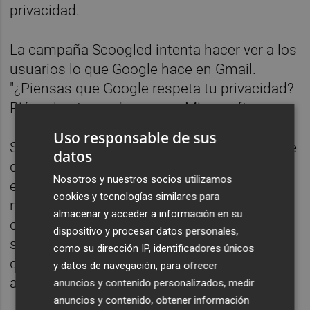
privacidad.
La campaña Scoogled intenta hacer ver a los
usuarios lo que Google hace en Gmail.
"¿Piensas que Google respeta tu privacidad?
Piénsalo otra vez", asegura Microsoft.
Uso responsable de sus
Según asegura el director de servicios online
datos
de Microsoft, Stefan Weitz, al diario
Nosotros y nuestros socios utilizamos
estadounidense
The New York Times
, tras
cookies y tecnologías similares para
realizar una encuesta telefónica, el 70 por
almacenar y acceder a información en su
ciento de los encuestados no sabían que
dispositivo y procesar datos personales,
sus correos electrónicos eran escaneados y
como su dirección IP, identificadores únicos
que el 88 por ciento desaprobaban esta
y datos de navegación, para ofrecer
acción.
anuncios y contenido personalizados, medir
anuncios y contenido, obtener información