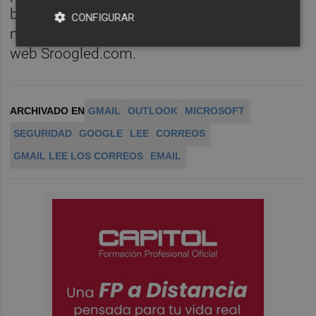
bajo el eslogan "has sido Scroogleado", y
CONFIGURAR
mostrará sus anuncios y datos en el sitio
web Sroogled.com.
ARCHIVADO EN
GMAIL
OUTLOOK
MICROSOFT
SEGURIDAD
GOOGLE
LEE
CORREOS
GMAIL LEE LOS CORREOS
EMAIL