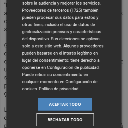
sobre la audiencia y mejorar los servicios.
"Hay mucho miedo por ahí", asegura Weitz,
Proveedores de terceros (1725)
también
apoyando que Microsoft es una de las pocas
pueden procesar sus datos para estos y
compañías que puede hacer frente a Google
otros fines, incluido el uso de datos de
sin preocuparse de las consecuencias.
geolocalización precisos y características
del dispositivo. Sus elecciones se aplican
Google se defiende diciendo que nadie en la
solo a este sitio web. Algunos proveedores
compañía lee los correos electrónicos, sino
pueden basarse en el interés legítimo en
lugar del consentimiento; tiene derecho a
que se trata de un algoritmo similar al que se
oponerse en
Configuración de publicidad
.
usa para saber qué correos electrónicos son
Puede retirar su consentimiento en
spam. Además, añaden que sin esa
cualquier momento en
Configuración de
publicidad estos servicios no podrían ser
cookies
.
Política de privacidad
gratuitos.
ACEPTAR TODO
La compañía de Redmond se negó a decir
cuánto va a gastar en la nueva campaña
RECHAZAR TODO
publicitaria contra Gmail, que también estará