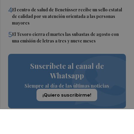
4
El centro de salud de Benetússer recibe un sello estatal
de calidad por su atención orientada a las personas
mayores
5
El Tesoro cierra el martes las subastas de agosto con
una emisión de letras a tres y nueve meses
Suscríbete al canal de
Whatsapp
Siempre al día de las últimas noticias
¡Quiero suscribirme!