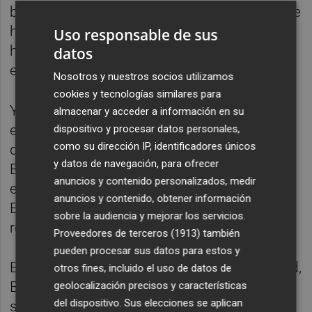
banquero se dio cuenta de que Díaz Ferrán le
había embaucado en operaciones que
Uso responsable de sus
habían resultado un fiasco, como la entrada
datos
en el capital de SOS.
Nosotros y nuestros socios utilizamos
cookies y tecnologías similares para
Y se acrecentaron con el polémico proceso
almacenar y acceder a información en su
electoral en el que Díaz Ferrán, en prisión
dispositivo y procesar datos personales,
como su dirección IP, identificadores únicos
desde el pasado diciembre, dejó de apoyar a
y datos de navegación, para ofrecer
Blesa y se alineó con las tesis de la
anuncios y contenido personalizados, medir
expresidenta de la Comunidad de Madrid,
anuncios y contenido, obtener información
Esperanza Aguirre, quien abogaba por
sobre la audiencia y mejorar los servicios.
renovar la cúpula de la entidad financiera.
Proveedores de terceros (1913)
también
pueden procesar sus datos para estos y
En sus últimos años al frente de Caja Madrid,
otros fines, incluido el uso de datos de
Blesa luchó encarnizadamente para optar a
geolocalización precisos y características
del dispositivo. Sus elecciones se aplican
su reelección como presidente de la entidad