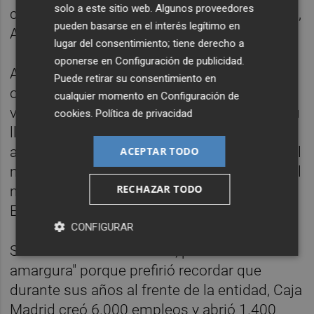
solo a este sitio web. Algunos proveedores
con el apoyo del entonces alcalde de Madrid,
pueden basarse en el interés legítimo en
Alberto Ruiz-Gallardón.
lugar del consentimiento; tiene derecho a
oponerse en
Configuración de publicidad
.
Al final de su mandato, Blesa se sentía
Puede retirar su consentimiento en
orgulloso de dejar una Caja Madrid cinco
cualquier momento en
Configuración de
veces más grande de lo que la encontró a su
cookies
.
Política de privacidad
llegada en septiembre de 1997 y se fue
agradecido y satisfecho de entregar, como él
ACEPTAR TODO
mismo dijo, a su buen amigo Rodrigo Rato el
RECHAZAR TODO
mando de la cuarta entidad financiera de
España.
CONFIGURAR
Se marchó "con añoranza, pero sin rencor ni
amargura" porque prefirió recordar que
durante sus años al frente de la entidad, Caja
Madrid creó 6.000 empleos y abrió 1.400