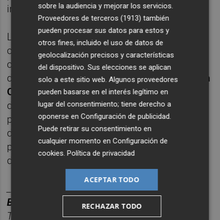
sobre la audiencia y mejorar los servicios.
insumos hasta el tercer trimestre", remarca.
Proveedores de terceros (1913)
también
pueden procesar sus datos para estos y
La compañía de Estados Unidos afronta un
otros fines, incluido el uso de datos de
contexto que está afectando al sector
geolocalización precisos y características
cerámico en su conjunto, con un aumento
del dispositivo. Sus elecciones se aplican
de los costes energéticos por el
conflicto en
solo a este sitio web. Algunos proveedores
Oriente Medio
. Una coyuntura que ha
pueden basarse en el interés legítimo en
distorsionado a mercados y a países
lugar del consentimiento; tiene derecho a
oponerse en
Configuración de publicidad
.
productores, como la India, cuyas empresas
Puede retirar su consentimiento en
de cerámica se vieron obligadas un mes a
cualquier momento en
Configuración de
parar su producción por falta de suministro
cookies
.
Política de privacidad
de gas.
ACEPTAR TODO
________
BOLET
Í
N PLAZA CER
ÁMICA.
RECHAZAR TODO
Toda la información del sector cerá
mico de