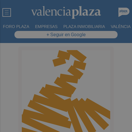
FORO PLAZA
EMPRESAS
PLAZA INMOBILIARIA
VALÈNCIA
+ Seguir en Google