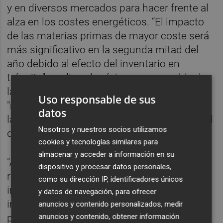
y en diversos mercados para hacer frente al
alza en los costes energéticos. “El impacto
de las materias primas de mayor coste será
más significativo en la segunda mitad del
año debido al efecto del inventario en
tránsito", explica el máximo responsable de
la compañía, que subraya que están
Uso responsable de sus
"manteniendo flexibilidad" para adaptarse "a
datos
la evolución de la demanda, la disponibilidad
Nosotros y nuestros socios utilizamos
de suministro y la volatilidad de los costes".
cookies y tecnologías similares para
almacenar y acceder a información en su
"Actualmente, estamos conteniendo costes,
dispositivo y procesar datos personales,
rediseñando productos y limitando las
como su dirección IP, identificadores únicos
inversiones de capital. No veremos el
y datos de navegación, para ofrecer
impacto completo de nuestras acciones de
anuncios y contenido personalizados, medir
precios y del aumento de los costes de
anuncios y contenido, obtener información