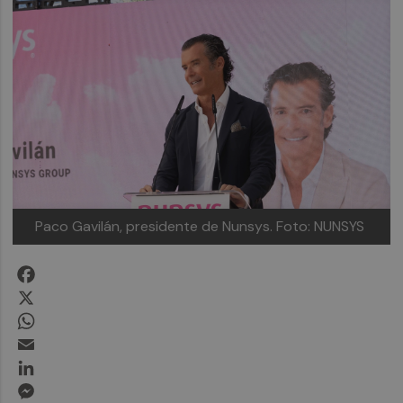
Paco Gavilán, presidente de Nunsys.
Foto: NUNSYS
Facebook
X
WhatsApp
Email
LinkedIn
Messenger