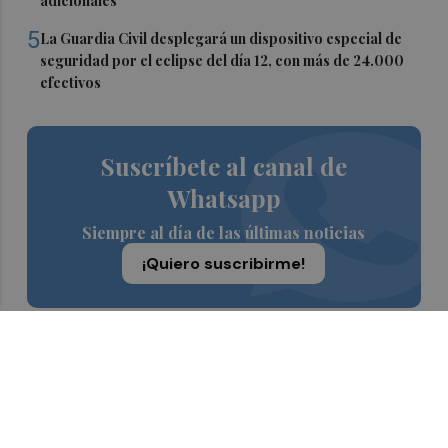
adicionales
5
La Guardia Civil desplegará un dispositivo especial de
seguridad por el eclipse del día 12, con más de 24.000
efectivos
Suscríbete al canal de
Whatsapp
Siempre al día de las últimas noticias
¡Quiero suscribirme!