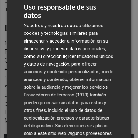
con alguno para financiar una adquisición
Uso responsable de sus
importante que lo requiriera.
datos
Inauguración
Nosotros y nuestros socios utilizamos
cookies y tecnologías similares para
almacenar y acceder a información en su
Nunsys Group unauguró este martes en
dispositivo y procesar datos personales,
Paterna su nuevo CPD integrado en Nunsys
como su dirección IP, identificadores únicos
Cloud, una infraestructura que, según la
y datos de navegación, para ofrecer
empresa, refuerza su capacidad para
anuncios y contenido personalizados, medir
responder a la creciente demanda de
anuncios y contenido, obtener información
servicios
cloud
, inteligencia artificial,
sobre la audiencia y mejorar los servicios.
ciberseguridad y continuidad de negocio por
Proveedores de terceros (1913)
también
pueden procesar sus datos para estos y
parte de organizaciones públicas y privadas.
otros fines, incluido el uso de datos de
La empresa tiene entre sus clientes al
geolocalización precisos y características
Ministerio de Defensa y la OTAN.
del dispositivo. Sus elecciones se aplican
solo a este sitio web. Algunos proveedores