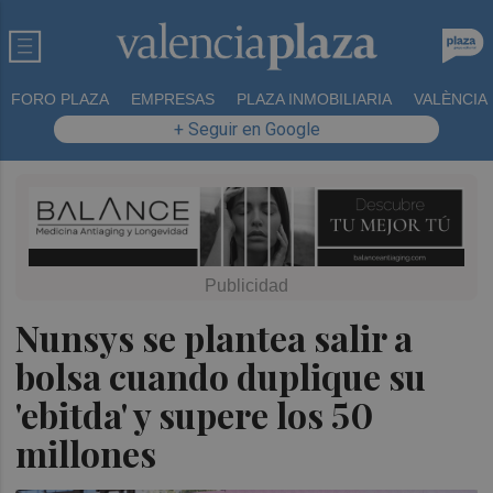
FORO PLAZA
EMPRESAS
PLAZA INMOBILIARIA
VALÈNCIA
+ Seguir en Google
Nunsys se plantea salir a
bolsa cuando duplique su
'ebitda' y supere los 50
millones