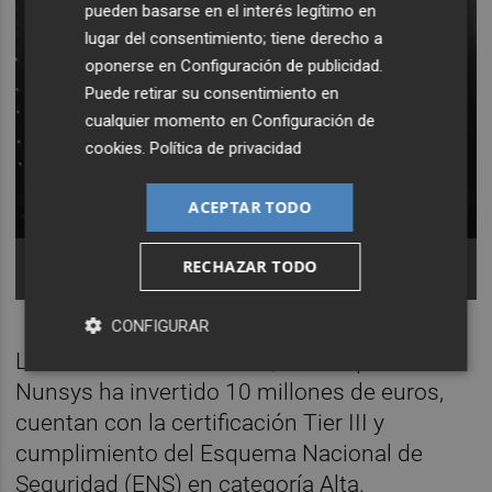
pueden basarse en el interés legítimo en
lugar del consentimiento; tiene derecho a
oponerse en
Configuración de publicidad
.
Puede retirar su consentimiento en
cualquier momento en
Configuración de
cookies
.
Política de privacidad
ACEPTAR TODO
Nuevas instalaciones de Nunsys Cloud en Paterna.
RECHAZAR TODO
Foto: NUNSYS
CONFIGURAR
Las nuevas instalaciones, en las que
Nunsys ha invertido 10 millones de euros,
cuentan con la certificación Tier III y
cumplimiento del Esquema Nacional de
Seguridad (ENS) en categoría Alta.