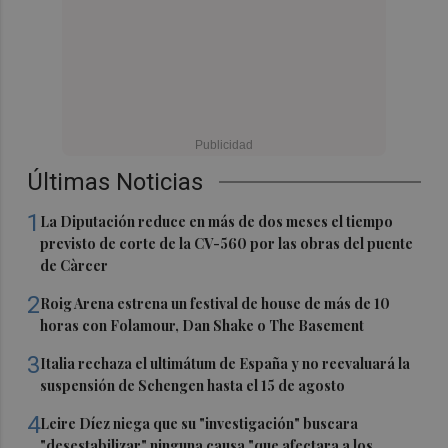
Últimas Noticias
1
La Diputación reduce en más de dos meses el tiempo
previsto de corte de la CV-560 por las obras del puente
de Càrcer
2
Roig Arena estrena un festival de house de más de 10
horas con Folamour, Dan Shake o The Basement
3
Italia rechaza el ultimátum de España y no reevaluará la
suspensión de Schengen hasta el 15 de agosto
4
Leire Díez niega que su "investigación" buscara
"desestabilizar" ninguna causa "que afectara a los