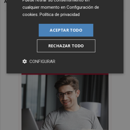
Puede retirar su consentimiento en
ARCHIVADO EN
SANIDAD
cualquier momento en
Configuración de
cookies
.
Política de privacidad
ACEPTAR TODO
RECHAZAR TODO
CONFIGURAR