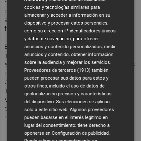
mantendrán un esquema similar al de la
cookies y tecnologías similares para
planta baja, mientras que la cubierta técnica
almacenar y acceder a información en su
alojará las instalaciones necesarias para el
dispositivo y procesar datos personales,
funcionamiento del edificio.
como su dirección IP, identificadores únicos
y datos de navegación, para ofrecer
El proyecto incorpora además tres patios
anuncios y contenido personalizados, medir
anuncios y contenido, obtener información
interiores que servirán para mejorar la
sobre la audiencia y mejorar los servicios.
entrada de luz natural a las consultas y salas
Proveedores de terceros (1913)
también
de espera. La actuación se enmarca en el
pueden procesar sus datos para estos y
plan de ampliación y mejora de las
otros fines, incluido el uso de datos de
infraestructuras del Hospital General de
geolocalización precisos y características
València y supondrá un aumento de su
del dispositivo. Sus elecciones se aplican
capacidad hospitalaria en alrededor de 100
solo a este sitio web. Algunos proveedores
camas adicionales.
pueden basarse en el interés legítimo en
lugar del consentimiento; tiene derecho a
oponerse en
Configuración de publicidad
.