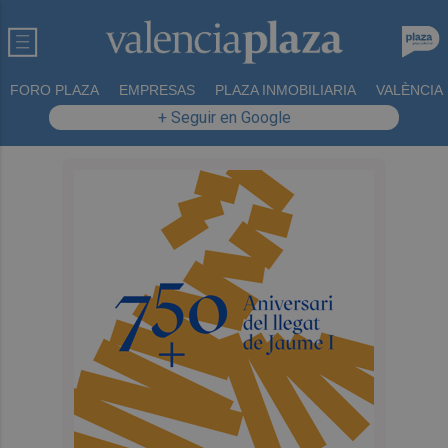
FORO PLAZA
EMPRESAS
PLAZA INMOBILIARIA
VALÈNCIA
+ Seguir en Google