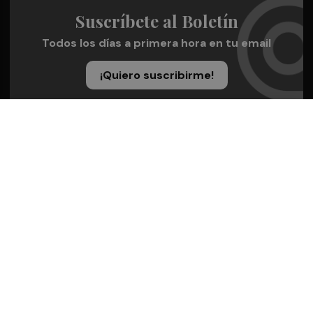
Suscríbete al Boletín
Todos los días a primera hora en tu email
¡Quiero suscribirme!
Síguenos en redes
Valencia Plaza, desde cualquier medio
Quienes Somos
Conoce al grupo editorial
Conócenos