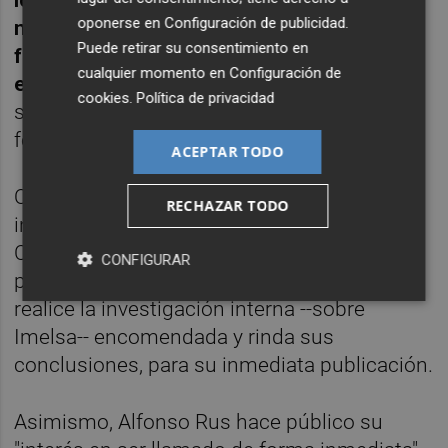
los funcionarios encargados de cada
oponerse en
Configuración de publicidad
.
negociado, para que el juez "acceda de
Puede retirar su consentimiento en
forma inmediata al contenido de cuanto
cualquier momento en
Configuración de
entienda necesario comprobar o investigar,
cookies
.
Política de privacidad
sin necesidad de autorización previa o
formalidad alguna".
ACEPTAR TODO
Otro de los puntos que expone es la
RECHAZAR TODO
intención de "impulsar y apremiar" la
Comisión Informativa creada, por acuerdo
CONFIGURAR
plenario de 21 de abril de 2015, para que se
realice la investigación interna --sobre
Imelsa-- encomendada y rinda sus
conclusiones, para su inmediata publicación.
Asimismo, Alfonso Rus hace público su