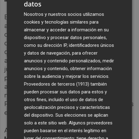
datos
Nosotros y nuestros socios utilizamos
El dirigente 'popular' provincial expone
cookies y tecnologías similares para
asimismo su intención de convocar, "con
almacenar y acceder a información en su
carácter extraordinario y urgente", la Junta
dispositivo y procesar datos personales,
de Gobierno de la Diputación Provincial
como su dirección IP, identificadores únicos
donde propone que se adopten varios
y datos de navegación, para ofrecer
acuerdos. Entre ellos, ofrecer a la autoridad
anuncios y contenido personalizados, medir
judicial o a cualesquiera funcionarios que
anuncios y contenido, obtener información
sobre la audiencia y mejorar los servicios.
por ella se designen, "el libre y absoluto
Proveedores de terceros (1913)
también
acceso" a cualquiera de las oficinas,
pueden procesar sus datos para estos y
negociados o archivos de la Diputación
otros fines, incluido el uso de datos de
Provincial de Valencia o de cualquiera de sus
geolocalización precisos y características
empresas públicas.
del dispositivo. Sus elecciones se aplican
solo a este sitio web. Algunos proveedores
Además,
ofrece la "colaboración activa" de
pueden basarse en el interés legítimo en
lugar del consentimiento; tiene derecho a