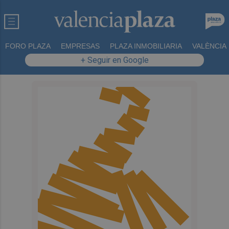
FORO PLAZA
EMPRESAS
PLAZA INMOBILIARIA
VALÈNCIA
+ Seguir en Google