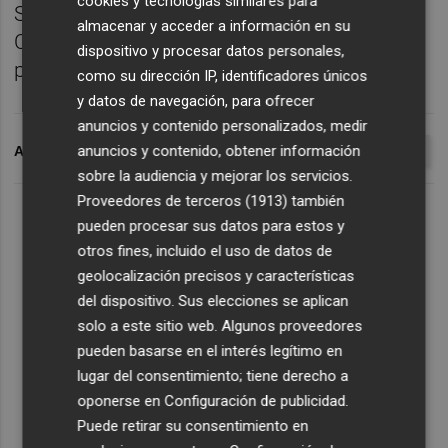
cookies y tecnologías similares para
Soluciones de Informática y
almacenar y acceder a información en su
Comunicaciones de España, también
dispositivo y procesar datos personales,
presentó oferta la empresa Televes.
como su dirección IP, identificadores únicos
y datos de navegación, para ofrecer
anuncios y contenido personalizados, medir
anuncios y contenido, obtener información
ARCHIVADO EN
TELEFÓNICA
BANCO DE ESPAÑA
MADRID
sobre la audiencia y mejorar los servicios.
Proveedores de terceros (1913)
también
pueden procesar sus datos para estos y
otros fines, incluido el uso de datos de
geolocalización precisos y características
del dispositivo. Sus elecciones se aplican
solo a este sitio web. Algunos proveedores
pueden basarse en el interés legítimo en
lugar del consentimiento; tiene derecho a
oponerse en
Configuración de publicidad
.
Puede retirar su consentimiento en