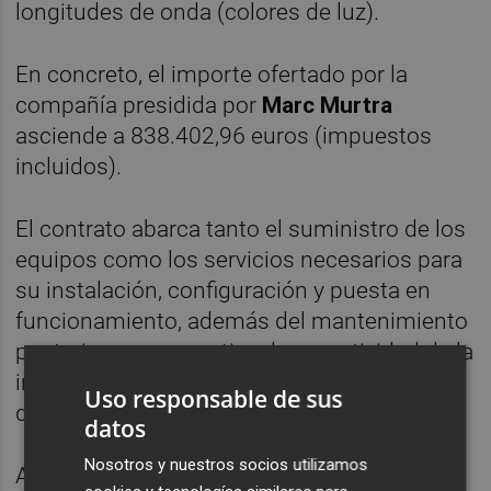
longitudes de onda (colores de luz).
En concreto, el importe ofertado por la
compañía presidida por
Marc Murtra
asciende a 838.402,96 euros (impuestos
incluidos).
El contrato abarca tanto el suministro de los
equipos como los servicios necesarios para
su instalación, configuración y puesta en
funcionamiento, además del mantenimiento
posterior para garantizar la operatividad de la
infraestructura de comunicaciones ópticas
Uso responsable de sus
de alta capacidad.
datos
Nosotros y nuestros socios utilizamos
Aunque la adjudicataria ha sido Telefónica