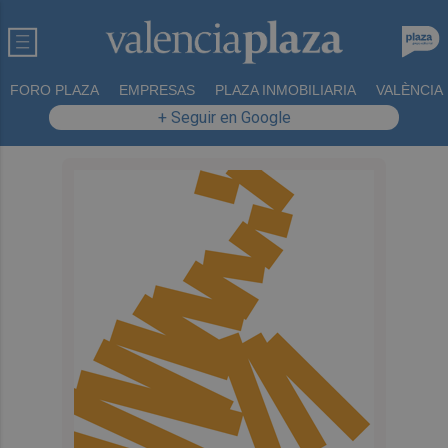
FORO PLAZA
EMPRESAS
PLAZA INMOBILIARIA
VALÈNCIA
+ Seguir en Google