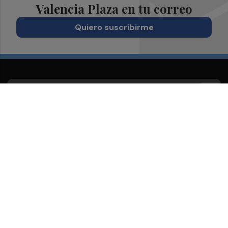
Valencia Plaza en tu correo
Quiero suscribirme
Suscríbete al Boletín
Todos los días a primera hora en tu email
¡Quiero suscribirme!
Síguenos en redes
Valencia Plaza, desde cualquier medio