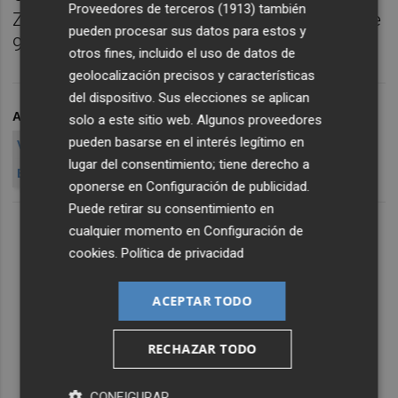
Proveedores de terceros (1913)
también
Zelanda, genera un negocio anual de más de
pueden procesar sus datos para estos y
9,6 billones de dólares.
otros fines, incluido el uso de datos de
geolocalización precisos y características
del dispositivo. Sus elecciones se aplican
ARCHIVADO EN
SIGNATURE
TRAVEL NETWORK
solo a este sitio web. Algunos proveedores
pueden basarse en el interés legítimo en
VIRTUOSO LTD
CONSELLERIA DE ECONOMIA
FAM TRIP
lugar del consentimiento; tiene derecho a
BIOPARC
LLADRÓ
CIUDAD
oponerse en
Configuración de publicidad
.
Puede retirar su consentimiento en
cualquier momento en
Configuración de
cookies
.
Política de privacidad
ACEPTAR TODO
RECHAZAR TODO
CONFIGURAR