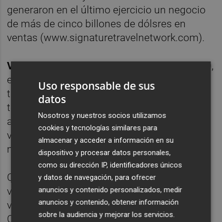
generaron en el último ejercicio un negocio
de más de cinco billones de dólsres en
ventas (www.signaturetravelnetwork.com).
Virtuoso Ltd
., por su parte, fundada en 1950,
es la red líder en el mundo de la industria del
Uso responsable de sus
turismo de gama alta formada tanto por
datos
touroperadores como por agentes de viajes
Nosotros y nuestros socios utilizamos
a la que se accede única y exclusivamente
cookies y tecnologías similares para
vía invitación de otros miembros de la
almacenar y acceder a información en su
misma red (www.virtuoso.com).
dispositivo y procesar datos personales,
como su dirección IP, identificadores únicos
Con 330 agencias (algunas de ellas con
y datos de navegación, para ofrecer
anuncios y contenido personalizados, medir
varias oficinas) y más de 7.200 asesores de
anuncios y contenido, obtener información
viajes en 20 países en Norteamérica, el
sobre la audiencia y mejorar los servicios.
Caribe, Sudamérica, Australia y Nueva