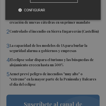
Últimas Noticias
CONFIGURAR
1
El CACV destaca la "credibilidad alcanzada" y la
creación de nuevas cátedras en su primer mandato
2
Controlado el incendio en Sierra Engarcerán (Castellón)
3
La capacidad de los modelos de IA para burlar la
seguridad alarma a gobiernos y empresas
4
El eclipse solar dispara el turismo y las búsquedas de
alojamiento crecen hasta un 500%
5
Aemet prevé peligro de incendios "muy alto" o
"extremo" en la mayor parte de la Península y Baleares
el día del eclipse
Suscríbete al canal de