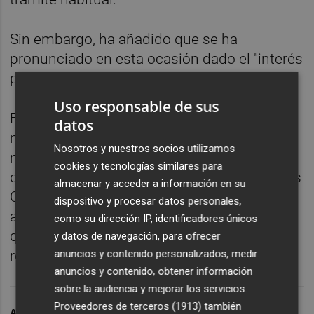
Sin embargo, ha añadido que se ha
pronunciado en esta ocasión dado el "interés
público" del contenido de esta solicitud.
Uso responsable de sus
Fuentes consultadas por Efe han
datos
manifestado que la oficina francesa de
Nosotros y nuestros socios utilizamos
marcas ha recibido en las últimas fechas
cookies y tecnologías similares para
decenas de peticiones para registrar "Je suis
almacenar y acceder a información en su
Charlie" y que las ha denegado con el
dispositivo y procesar datos personales,
argumento de que carece de índole
como su dirección IP, identificadores únicos
distintivo, lo cual imposibilita que pueda
y datos de navegación, para ofrecer
anuncios y contenido personalizados, medir
relacionarse con un producto en concreto.
anuncios y contenido, obtener información
sobre la audiencia y mejorar los servicios.
Proveedores de terceros (1913)
también
ARCHIVADO EN
JE SUIS CHARLIE
OAMI