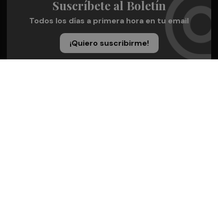
Suscríbete al Boletín
Todos los días a primera hora en tu email
¡Quiero suscribirme!
Síguenos en redes
Valencia Plaza, desde cualquier medio
Quienes Somos
Conoce al grupo editorial
Conócenos