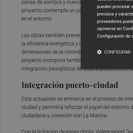
zonas de sombra y nuevos espacios de estancia, 
pueden procesar su
proyecto contempla un pavimento orientado a ord
precisos y caracte
en el entorno.
proveedores pueden
oponerse en
Confi
Las obras también prevén mantener el arbolado e
Configuración de 
la eficiencia energética y la calidad ambiental d
dimensiones de la rotonda actual para ganar esp
CONFIGURAR
proyecto incorpora también el espacio de la ant
integración paisajística de toda la plaza lateral al
Integración puerto-ciudad
Esta actuación se enmarca en el proceso de inte
ciudad y permitirá reforzar el papel del entorno 
ciudadana y conexión con La Marina.
Con la licitación de estas obras, Valenciaport "a