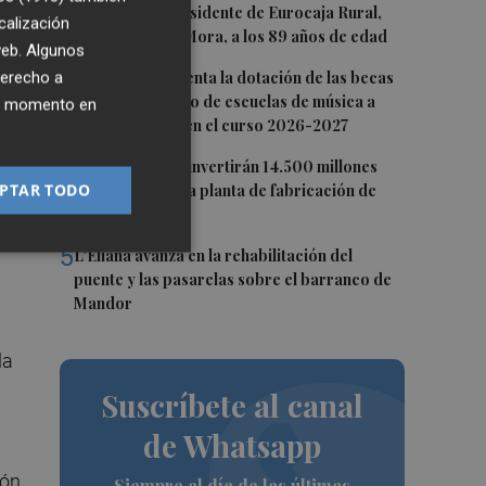
2
Fallece el expresidente de Eurocaja Rural,
calización
d
Andrés Gómez Mora, a los 89 años de edad
 web. Algunos
3
derecho a
CaixaBank aumenta la dotación de las becas
para el alumnado de escuelas de música a
ier momento en
275.000 euros en el curso 2026-2027
rar
4
Tesla y SpaceX invertirán 14.500 millones
PTAR TODO
para construir la planta de fabricación de
chips Terafab
5
L'Eliana avanza en la rehabilitación del
puente y las pasarelas sobre el barranco de
Mandor
la
Suscríbete al canal
de Whatsapp
ión
Siempre al día de las últimas