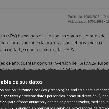
Publicado: 10/06/2026 ·
10:4
Actualizado: 10/06/2026 · 1
ia (APV) ha sacado a licitación las obras de reforma del
 "permitirá avanzar en la urbanización definitiva de este
y la ciudad", según ha informado la APV.
nales de año, cuentan con una inversión de 1.817.929 euros
APV, y abarcará una superficie de 12.861 metros cuadrados
nas ajardinadas.
able de sus datos
os socios utilizamos cookies y tecnologías similares para almacena
torno del Edificio del Reloj, declarado Bien de Relevancia
dispositivo y procesar datos personales, como su dirección IP, iden
amable para el uso y disfrute de la ciudadanía. La
ción, para ofrecer anuncios y contenido personalizados, medir anun
9 meses, incluye la creación de áreas ajardinadas, pérgola
n sobre la audiencia y mejorar los servicios.
Proveedores de tercer