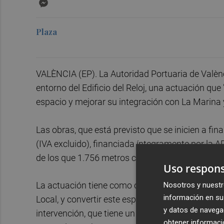
Messenger
Plaza
VALÈNCIA (EP). La Autoridad Portuaria de Valènc
entorno del Edificio del Reloj, una actuación que
espacio y mejorar su integración con La Marina 
Las obras, que está previsto que se inicien a fi
(IVA excluido), financiada íntegramente por la 
de los que 1.756 metros cuadrados serán de zo
Uso respons
Nosotros y nuestr
La actuación tiene como objetivo dignificar el en
información en su 
Local, y convertir este espacio en una zona más 
y datos de navega
intervención, que tiene un plazo de ejecución de 
obtener informació