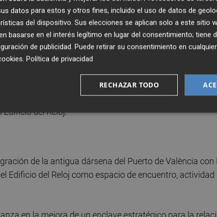
así como la instalación de mobiliario urbano. Además, el
s datos para estos y otros fines, incluido el uso de datos de geolo
enar los itinerarios peatonales y mejorar la accesibilida
rísticas del dispositivo. Sus elecciones se aplican solo a este sitio
 basarse en el interés legítimo en lugar del consentimiento; tiene 
guración de publicidad
. Puede retirar su consentimiento en cualqu
xistente y renovar el alumbrado, con el objetivo de mejo
cookies
.
Política de privacidad
el espacio nocturno. Asimismo, la actuación reducirá las
acio destinado a peatones y ciclistas. El ámbito del
RECHAZAR TODO
ACE
igua Casa de la Copa, cuya demolición permitirá la
 Edificio del Reloj.
gración de la antigua dársena del Puerto de València con 
del Edificio del Reloj como espacio de encuentro, actividad
vanza en la mejora de un enclave estratégico para la relac