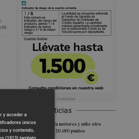
0
8:09
,
Últimas Noticias
r y acceder a
tificadores únicos
1
El Ibex 35 aprieta motores y sube otro
cios y contenido,
0,62%, hasta los 20.180 puntos
s,
os (1913)
también