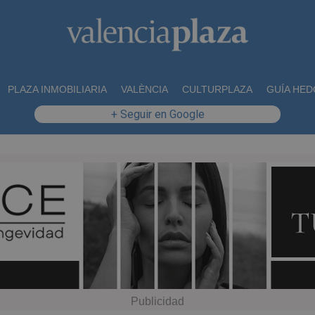
PLAZA INMOBILIARIA
VALÈNCIA
CULTURPLAZA
GUÍA HED
+ Seguir en Google