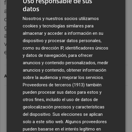
Uso responsable de sus
foco en la coordinación entre
datos
administraciones, operadores y comunidad
científica para avanzar en modelos de
Nosotros y nuestros socios utilizamos
cookies y tecnologías similares para
gestión que permitan compatibilizar la
almacenar y acceder a información en su
actividad económica, los usos tradicionales
dispositivo y procesar datos personales,
vinculados al agua y la conservación de
como su dirección IP, identificadores únicos
entornos de alto valor ecológico.
y datos de navegación, para ofrecer
anuncios y contenido personalizados, medir
anuncios y contenido, obtener información
ARCHIVADO EN
DESAYUNO VALENCIAPLAZA
VEOLIA
sobre la audiencia y mejorar los servicios.
Proveedores de terceros (1913)
también
pueden procesar sus datos para estos y
otros fines, incluido el uso de datos de
geolocalización precisos y características
del dispositivo. Sus elecciones se aplican
solo a este sitio web. Algunos proveedores
pueden basarse en el interés legítimo en