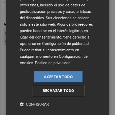
destronar Instagram.
otros fines, incluido el uso de datos de
geolocalización precisos y características
del dispositivo. Sus elecciones se aplican
solo a este sitio web. Algunos proveedores
ARCHIVADO EN
VINE
ANDROID
WIDGET
pueden basarse en el interés legítimo en
ACCESO DIRECTO
PANTALLA PRINCIPAL
lugar del consentimiento; tiene derecho a
ACTUALIZACIÓN
APLICACIONES
oponerse en
Configuración de publicidad
.
Puede retirar su consentimiento en
cualquier momento en
Configuración de
cookies
.
Política de privacidad
ACEPTAR TODO
RECHAZAR TODO
CONFIGURAR