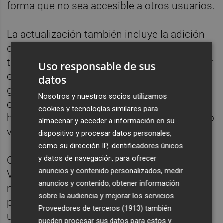
forma que no sea accesible a otros usuarios.
La actualización también incluye la adición
de herramientas a la pantalla de grabación,
tales como líneas guía para encuadrar mejor
Uso responsable de sus
el vídeo; la visualización del "fantasma" de la
datos
grabación anterior para mantener
Nosotros y nuestros socios utilizamos
estabilizados los vídeos stop-motion o la
cookies y tecnologías similares para
habilidad de borrar y volver a grabar el último
almacenar y acceder a información en su
vídeo.
dispositivo y procesar datos personales,
como su dirección IP, identificadores únicos
y datos de navegación, para ofrecer
Queda claro, con estas actualizaciones, que
anuncios y contenido personalizados, medir
Vine está comprometido con el
anuncios y contenido, obtener información
mantenimiento de su calidad y con
sobre la audiencia y mejorar los servicios.
proporcionar una buena experiencia al
Proveedores de terceros (1913)
también
usuario, mientras continúa en su lucha para
pueden procesar sus datos para estos y