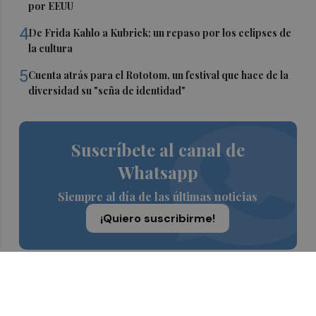
por EEUU
4
De Frida Kahlo a Kubrick: un repaso por los eclipses de
la cultura
5
Cuenta atrás para el Rototom, un festival que hace de la
diversidad su "seña de identidad"
Suscríbete al canal de
Whatsapp
Siempre al día de las últimas noticias
¡Quiero suscribirme!