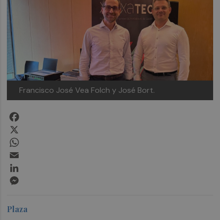
Francisco José Vea Folch y José Bort.
Facebook
X
WhatsApp
Email
LinkedIn
Messenger
Plaza