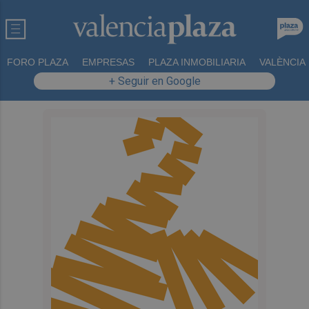
FORO PLAZA
EMPRESAS
PLAZA INMOBILIARIA
VALÈNCIA
+ Seguir en Google