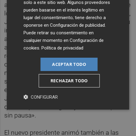
solo a este sitio web. Algunos proveedores
asociación reconoció asimismo el trabajo de
pueden basarse en el interés legítimo en
los miembros salientes de la Junta Directiva,
lugar del consentimiento; tiene derecho a
José Bort y
Sergio Aguado
, agradeciendo su
oponerse en
Configuración de publicidad
.
implicación y aportación al proyecto
Puede retirar su consentimiento en
asociativo. Francisco Vea destacó que
cualquier momento en
Configuración de
asume la presidencia «con ilusión,
cookies
.
Política de privacidad
responsabilidad y una clara voluntad de
continuidad»: «El proyecto de XarxaTec
ACEPTAR TODO
mantiene intacta su hoja de ruta y
RECHAZAR TODO
seguiremos desarrollando el plan
estratégico presentado a los socios. La
CONFIGURAR
Junta mantiene su estructura principal, lo
que nos permite seguir ejecutando el plan
sin pausa».
El nuevo presidente animó también a las