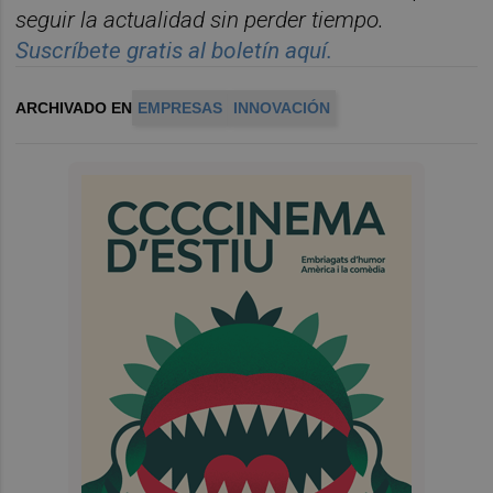
seguir la actualidad sin perder tiempo.
Suscr
í
bete
gratis al
bolet
í
n
aqu
í
.
ARCHIVADO EN
EMPRESAS
INNOVACIÓN