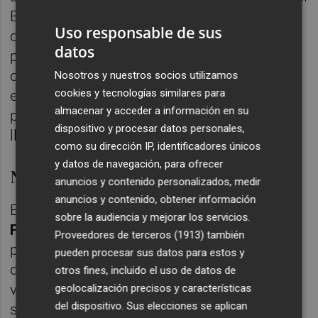
Bort quiso despedirse trasladando su
Uso responsable de sus
confianza en el equipo: «Dejo la presidencia
datos
por motivos estrictamente profesionales y
con la tranquilidad de que el proyecto queda
Nosotros y nuestros socios utilizamos
cookies y tecnologías similares para
en las mejores manos. XarxaTec tiene un
almacenar y acceder a información en su
plan sólido y una Junta comprometida para
dispositivo y procesar datos personales,
llevarlo a cabo».
como su dirección IP, identificadores únicos
y datos de navegación, para ofrecer
Nueva etapa
anuncios y contenido personalizados, medir
anuncios y contenido, obtener información
En esta nueva etapa,
Francisco José Vea
sobre la audiencia y mejorar los servicios.
Folch
, de la empresa
Simetría
, asume la
Proveedores de terceros (1913)
también
presidencia de XarxaTec. La configuración
pueden procesar sus datos para estos y
de cargos incorpora a
Alexis Nadal
como
otros fines, incluido el uso de datos de
vicepresidente,
Ignacio Llopis
como
geolocalización precisos y características
del dispositivo. Sus elecciones se aplican
secretario y
Xavi García
como tesorero. La