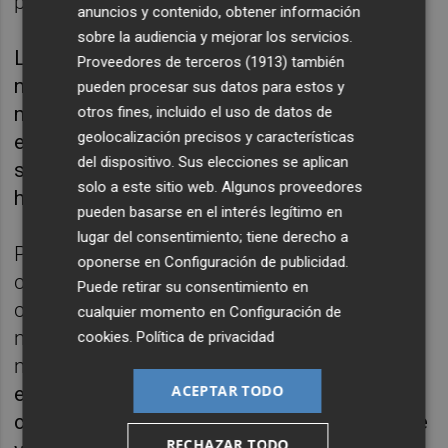
potenciar el cítrico de origen.
anuncios y contenido, obtener información
sobre la audiencia y mejorar los servicios.
La superficie agrícola anunciada en el portal
Proveedores de terceros (1913)
también
naranjasyfrutas.com alcanza en este
pueden procesar sus datos para estos y
momento a 3.500 agricultores, el 65 % de
otros fines, incluido el uso de datos de
geolocalización precisos y características
ellos de la Comunitat Valenciana con una
del dispositivo. Sus elecciones se aplican
superficie media de parcelas menores de 20
solo a este sitio web. Algunos proveedores
hectáreas en el 80 % de los casos.
pueden basarse en el interés legítimo en
lugar del consentimiento; tiene derecho a
Productores de Andalucía también han
oponerse en
Configuración de publicidad
.
confiado en la plataforma, si bien ocurre lo
Puede retirar su consentimiento en
contrario y el 80 % corresponde a parcelas
cualquier momento en
Configuración de
mayores de 20 hectáreas, de la misma
cookies
.
Política de privacidad
manera que en Murcia.
Además de naranjas,
ACEPTAR TODO
el portal anuncia producción de mandarinas,
caquis, limones, pomelos, granadas y fruta de
RECHAZAR TODO