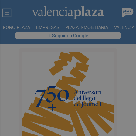
FORO PLAZA
EMPRESAS
PLAZA INMOBILIARIA
VALÈNCIA
+ Seguir en Google