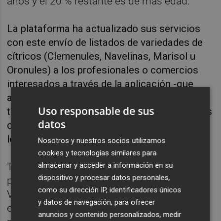
años y el 20 % restante es de más edad.
La plataforma ha actualizado sus servicios
con este envío de listados de variedades de
cítricos (Clemenules, Navelinas, Marisol u
Oronules) a los profesionales o comercios
interesados a través de la aplicación -que
ampliará más adelante con variedades
Uso responsable de sus
tardías-, y con un mapa físico que localiza las
datos
cosechas en puntos concretos y que facilita
los datos de contacto del productor.
Nosotros y nuestros socios utilizamos
cookies y tecnologías similares para
También ha incorporado la posibilidad de
almacenar y acceder a información en su
dispositivo y procesar datos personales,
publicar el certificado de la IGP Cítricos
como su dirección IP, identificadores únicos
Valencianos tras llegar a un acuerdo con
y datos de navegación, para ofrecer
este organismo de calidad, con el fin de
anuncios y contenido personalizados, medir