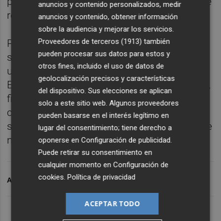
personas que están sensibilizadas a la carne
anuncios y contenido personalizados, medir
roja", han dicho los expertos.
anuncios y contenido, obtener información
sobre la audiencia y mejorar los servicios.
Proveedores de terceros (1913)
también
Por ahora, se alienta a los consumidores a
pueden procesar sus datos para estos y
seguir las recomendaciones actuales para
otros fines, incluido el uso de datos de
un estilo de vida saludable para el corazón.
geolocalización precisos y características
Esto incluye comer muchas verduras, frutas,
del dispositivo. Sus elecciones se aplican
fibra y otros alimentos saludables para el
solo a este sitio web. Algunos proveedores
corazón. Las carnes rojas magras pueden
pueden basarse en el interés legítimo en
ser parte de una dieta saludable para los que
lugar del consentimiento; tiene derecho a
no son alérgicos.
oponerse en
Configuración de publicidad
.
Puede retirar su consentimiento en
cualquier momento en
Configuración de
cookies
.
Política de privacidad
ARCHIVADO EN
ENFERMEDADES CARDIOVASCULARES
ACEPTAR TODO