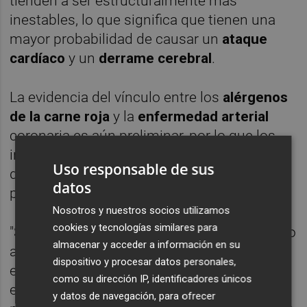
tienden a ser estructuralmente más
inestables, lo que significa que tienen una
mayor probabilidad de causar un
ataque
cardíaco
y un
derrame cerebral
.
La evidencia del vínculo entre los
alérgenos
de la carne roja
y la
enfermedad arterial
coronaria es aún preliminar, por lo que los
investigadores han destacado la necesidad
Uso responsable de sus
de realizar más estudios en animales y
datos
personas para confirmar sus hallazgos.
Nosotros y nuestros socios utilizamos
cookies y tecnologías similares para
"Si bien se necesitan más estudios, el trabajo
almacenar y acceder a información en su
actual proporciona un posible nuevo
dispositivo y procesar datos personales,
enfoque u objetivo para prevenir o tratar la
como su dirección IP, identificadores únicos
enfermedad cardiaca en un subgrupo de
y datos de navegación, para ofrecer