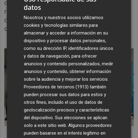
comunidades de regantes, ayudando a
datos
reducir los costos energéticos asociados
Nosotros y nuestros socios utilizamos
con el bombeo de agua y beneficiando
cookies y tecnologías similares para
directamente al sector agrícola.
almacenar y acceder a información en su
dispositivo y procesar datos personales,
como su dirección IP, identificadores únicos
y datos de navegación, para ofrecer
anuncios y contenido personalizados, medir
anuncios y contenido, obtener información
sobre la audiencia y mejorar los servicios.
Proveedores de terceros (1913)
también
pueden procesar sus datos para estos y
otros fines, incluido el uso de datos de
geolocalización precisos y características
del dispositivo. Sus elecciones se aplican
solo a este sitio web. Algunos proveedores
pueden basarse en el interés legítimo en