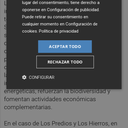
La Planta Fotovoltaica IM2 Jumilla ha
lugar del consentimiento; tiene derecho a
oponerse en
Configuración de publicidad
.
incorporado la plantación de olivos en sus
Puede retirar su consentimiento en
terrenos, mientras que proyectos como PSF
cualquier momento en
Configuración de
Serol en Elda y PSF Salinetas II en Monóver
cookies
.
Política de privacidad
se centran en la creación de microreservas
de flora y fauna, con acciones específicas
ACEPTAR TODO
como la instalación de colmenas para la
producción de miel artesanal o la
RECHAZAR TODO
conservación de islas arbustivas dentro de
las instalaciones. Estas medidas mitigan el
CONFIGURAR
impacto ambiental de las plantas
energéticas, refuerzan la biodiversidad y
fomentan actividades económicas
complementarias.
En el caso de Los Predios y Los Hierros, en