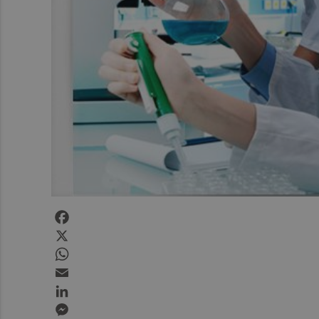
Facebook
X
WhatsApp
Email
LinkedIn
Messenger