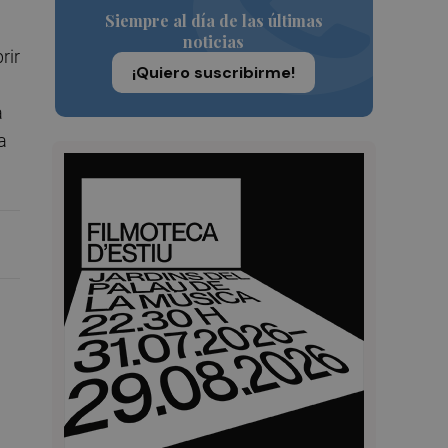
Siempre al día de las últimas
noticias
rir
¡Quiero suscribirme!
a
a