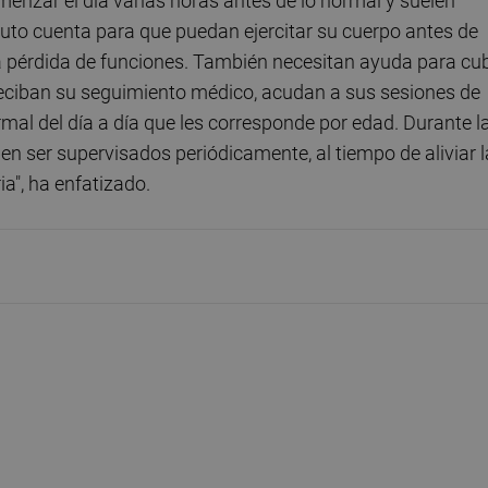
menzar el día varias horas antes de lo normal y suelen
to cuenta para que puedan ejercitar su cuerpo antes de
la pérdida de funciones. También necesitan ayuda para cub
reciban su seguimiento médico, acudan a sus sesiones de
rmal del día a día que les corresponde por edad. Durante l
ben ser supervisados periódicamente, al tiempo de aliviar l
a", ha enfatizado.