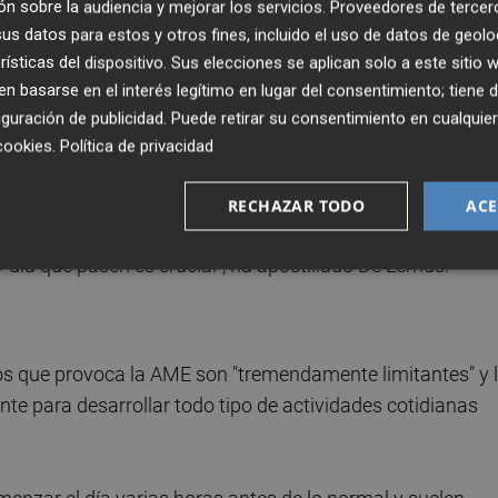
n sobre la audiencia y mejorar los servicios.
Proveedores de tercer
muy cerca de lograr que se haga realidad el sueño con e
s datos para estos y otros fines, incluido el uso de datos de geolo
el duro golpe del diagnóstico. Invito a todos los afectad
rísticas del dispositivo. Sus elecciones se aplican solo a este sitio
poder informarles de primera mano de los avances", ha
 basarse en el interés legítimo en lugar del consentimiento; tiene 
de Lemus.
guración de publicidad
. Puede retirar su consentimiento en cualqu
cookies
.
Política de privacidad
enfermedad se están probando ya en personas nuevos
 de estas pruebas se están desarrollando en España.
RECHAZAR TODO
ACE
nstituciones para que en el futuro lleguen más, puesto qu
día que pasen es crucial", ha apostillado De Lemus.
ños que provoca la AME son "tremendamente limitantes" y 
te para desarrollar todo tipo de actividades cotidianas