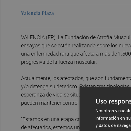
Valencia Plaza
VALENCIA (EP). La Fundación de Atrofia Muscul
ensayos que se están realizando sobre los nuevo
una enfermedad rara que afecta a más de 1.500 
progresiva de la fuerza muscular.
Actualmente, los afectados, que son fundamenta
y/o detenga su deterioro. Existen tres tipologías
esperanza de vida se sitúa en torno a los dos a
Uso respons
pueden mantener control sobre sus extremidade
Nosotros y nuestr
información en su 
"Estamos en una etapa crucial para detener est
y datos de navega
de afectados, estemos unidos e informados. Las 