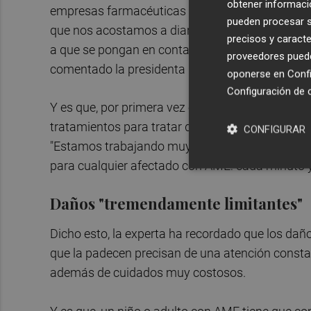
obtener informació
empresas farmacéuticas apuntan a que estamos 
pueden procesar su
que nos acostamos a diario desde que recibimos 
precisos y caracte
a que se pongan en contacto con nosotros para 
proveedores pueden
comentado la presidenta de FundAME, Mencía 
oponerse en
Confi
Configuración de 
Y es que, por primera vez en la historia de la 
tratamientos para tratar de detener la AME. Dos
CONFIGURAR
"Estamos trabajando muy duro con todo tipo de i
para cualquier afectado con AME: cada minuto y 
Daños "tremendamente limitantes"
Dicho esto, la experta ha recordado que los da
que la padecen precisan de una atención constan
además de cuidados muy costosos.