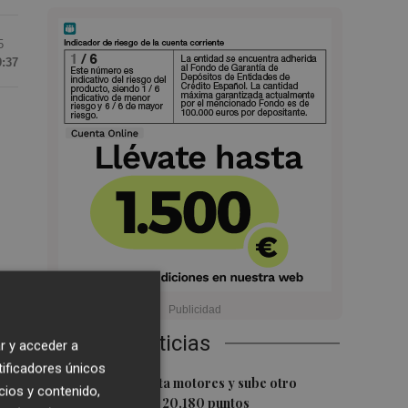
5
9:37
as
Últimas Noticias
r y acceder a
tificadores únicos
res
1
El Ibex 35 aprieta motores y sube otro
cios y contenido,
0,62%, hasta los 20.180 puntos