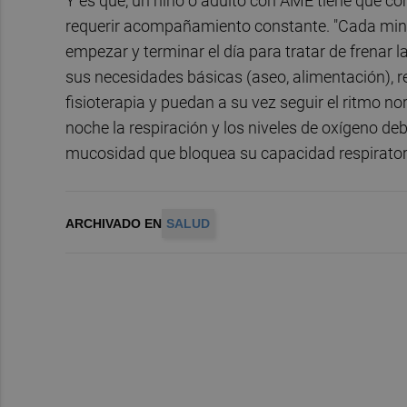
Y es que, un niño o adulto con AME tiene que co
requerir acompañamiento constante. "Cada minu
empezar y terminar el día para tratar de frenar 
sus necesidades básicas (aseo, alimentación), 
fisioterapia y puedan a su vez seguir el ritmo no
noche la respiración y los niveles de oxígeno de
mucosidad que bloquea su capacidad respiratori
ARCHIVADO EN
SALUD