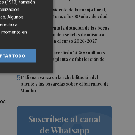
os (1913)
también
l
2
calización
Fallece el expresidente de Eurocaja Rural,
os
Andrés Gómez Mora, a los 89 años de edad
 web. Algunos
derecho a
3
CaixaBank aumenta la dotación de las becas
ier momento en
para el alumnado de escuelas de música a
275.000 euros en el curso 2026-2027
4
Tesla y SpaceX invertirán 14.500 millones
PTAR TODO
para construir la planta de fabricación de
e,
chips Terafab
5
L'Eliana avanza en la rehabilitación del
puente y las pasarelas sobre el barranco de
Mandor
los
Suscríbete al canal
de Whatsapp