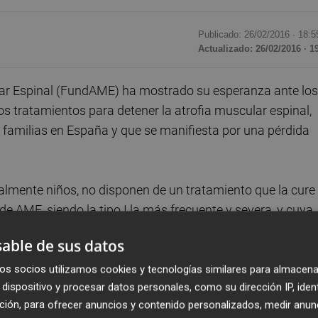
Publicado: 26/02/2016 ·
18:5
Actualizado: 26/02/2016 · 1
ar Espinal (FundAME) ha mostrado su esperanza ante los
s tratamientos para detener la atrofia muscular espinal,
familias en España y que se manifiesta por una pérdida
lmente niños, no disponen de un tratamiento que la cure
 de AME, siendo la tipo I la más frecuente y severa, y cuya
ños de edad. Son bebés que no llegan a gatear y que apen
able de sus datos
s.
os socios utilizamos cookies y tecnologías similares para almacena
dispositivo y procesar datos personales, como su dirección IP, iden
a enfermedad y es imprescindible que afectados y familia
ción, para ofrecer anuncios y contenido personalizados, medir anun
noticias que recibimos por parte de investigadores y