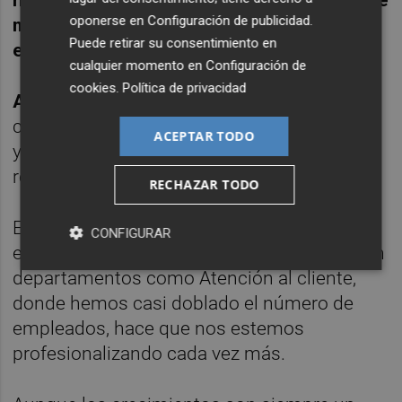
oponerse en
Configuración de publicidad
.
marketing y las tendencias de consumo en
Puede retirar su consentimiento en
este crecimiento?
cualquier momento en
Configuración de
cookies
.
Política de privacidad
A.G:
Este año estamos creciendo
comercialmente a través de nuevos clientes
ACEPTAR TODO
y distribuidores. Esto es fruto también de un
refuerzo en el área comercial.
RECHAZAR TODO
Esto, añadido a nuestra visión estratégica,
CONFIGURAR
ejecución de plan de marketing y refuerzo en
departamentos como Atención al cliente,
donde hemos casi doblado el número de
empleados, hace que nos estemos
profesionalizando cada vez más.