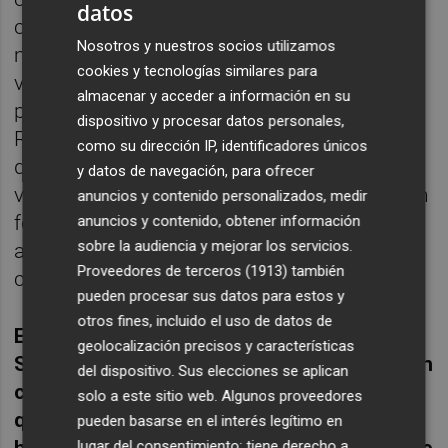
datos
con nuestro público objetivo de diferentes
Nosotros y nuestros socios utilizamos
maneras. Hemos cerrado un acuerdo de
cookies y tecnologías similares para
visibilidad muy potente con un Media
almacenar y acceder a información en su
partner líder a nivel nacional. En cuanto a
dispositivo y procesar datos personales,
Redes sociales, estamos trabajando un plan
como su dirección IP, identificadores únicos
de branded content todo el año para ganar
y datos de navegación, para ofrecer
visibilidad y presencia en redes sociales, con
anuncios y contenido personalizados, medir
foco especial en Instagram y Linkedin,
anuncios y contenido, obtener información
sobre la audiencia y mejorar los servicios.
además de acciones con influencers y
Proveedores de terceros (1913)
también
campañas de paid media.
pueden procesar sus datos para estos y
otros fines, incluido el uso de datos de
En un entorno cada vez má
s competitivo,
geolocalización precisos y características
Sadival
lleva
experimentado
año tras año un
del dispositivo. Sus elecciones se aplican
crecimiento significativo en sus ventas. ¿
A
solo a este sitio web. Algunos proveedores
qu
é factores atribuye este éxito
? ¿Cómo
pueden basarse en el interés legítimo en
han influido sus estrategias comerciales, de
lugar del consentimiento; tiene derecho a