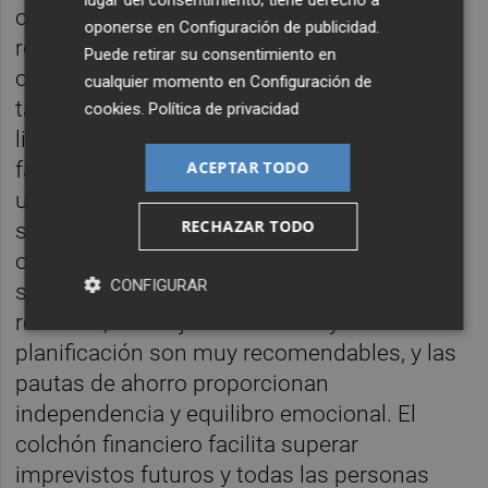
lugar del consentimiento; tiene derecho a
consciencia, autocontrol y madurez,
oponerse en
Configuración de publicidad
.
reflexionando sobre nuestros hábitos de
Puede retirar su consentimiento en
consumo e inversión. El hecho de comer
cualquier momento en
Configuración de
tantos días en casa, consumir menos, y
cookies
.
Política de privacidad
limitar las salidas al supermercado han
ACEPTAR TODO
facilitado la planificación y la elaboración de
un presupuesto familiar, clasificando y
RECHAZAR TODO
separando gastos necesarios y gastos
opcionales, así como fomentando pautas
CONFIGURAR
sostenibles: reutilización, reducción de
residuos, reciclaje. La reflexión y la
planificación son muy recomendables, y las
pautas de ahorro proporcionan
independencia y equilibro emocional. El
colchón financiero facilita superar
imprevistos futuros y todas las personas