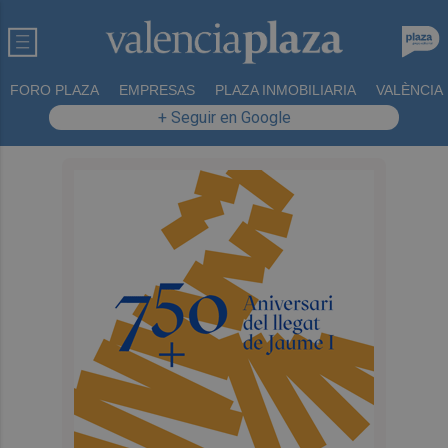
FORO PLAZA
EMPRESAS
PLAZA INMOBILIARIA
VALÈNCIA
+ Seguir en Google