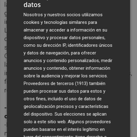
datos
la Fundación, así como los diccionarios y
glosarios editados. Agradecen mucho la
Nosotros y nuestros socios utilizamos
información y los consejos de los expertos.
cookies y tecnologías similares para
Las recomendaciones de economía
almacenar y acceder a información en su
dispositivo y procesar datos personales,
domestica han dado pie a grandes debates
como su dirección IP, identificadores únicos
sobre hábitos de consumo e inversión. La
y datos de navegación, para ofrecer
Comisión de Publicaciones del Patronato de
anuncios y contenido personalizados, medir
la Fundación ha priorizado la edición de
anuncios y contenido, obtener información
investigaciones sobre inversiones temáticas,
sobre la audiencia y mejorar los servicios.
finanzas sostenibles/responsables y una
Proveedores de terceros (1913)
también
reforma de la ley de mecenazgo.
pueden procesar sus datos para estos y
otros fines, incluido el uso de datos de
geolocalización precisos y características
-¿Como se vive la economía domestica en
del dispositivo. Sus elecciones se aplican
confinamiento?
solo a este sitio web. Algunos proveedores
-La economía domestica en confinamiento
pueden basarse en el interés legítimo en
nos ha facilitado hacer un ejercicio de