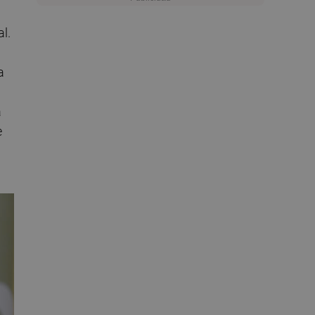
l.
a
a
e