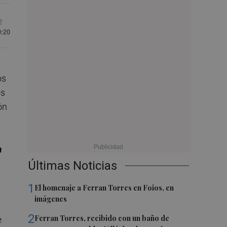
2
0:20
os
os
ón
a
Últimas Noticias
1
El homenaje a Ferran Torres en Foios, en
imágenes
2
Ferran Torres, recibido con un baño de
e