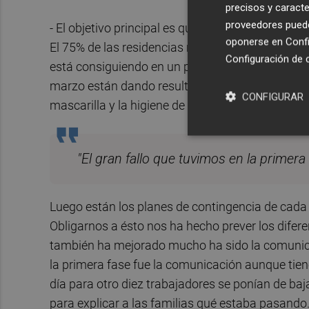
precisos y caracte
proveedores pueden
- El objetivo principal es que el virus no entre e
oponerse en
Confi
El 75% de las residencias no tienen ningún caso 
Configuración de 
está consiguiendo en un porcentaje muy elevad
marzo están dando resultado. El acceso al centro
CONFIGURAR
mascarilla y la higiene de manos han sido los p
"El gran fallo que tuvimos en la primera
Luego están los planes de contingencia de cada 
Obligarnos a ésto nos ha hecho prever los dife
también ha mejorado mucho ha sido la comunicac
la primera fase fue la comunicación aunque tien
día para otro diez trabajadores se ponían de baja
para explicar a las familias qué estaba pasando