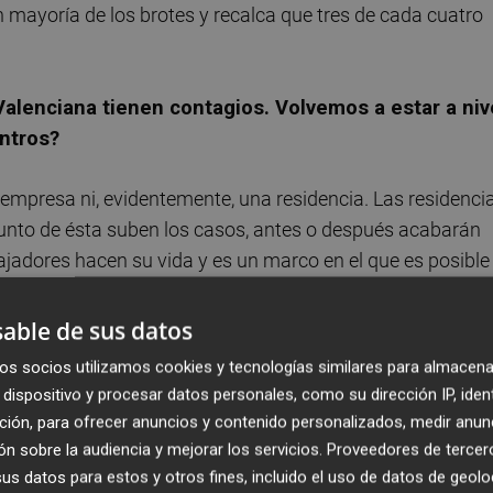
n mayoría de los brotes y recalca que tres de cada cuatro
Valenciana tienen contagios. Volvemos a estar a niv
entros?
a empresa ni, evidentemente, una residencia. Las residenci
junto de ésta suben los casos, antes o después acabarán
ajadores hacen su vida y es un marco en el que es posible
ayeron por si solos, porque tú puedes decir que cumples
 el resultado. Hay que hacerse la idea de que el virus
able de sus datos
cias durante mucho tiempo y que centros que ahora no lo
os socios utilizamos cookies y tecnologías similares para almacena
s que lo han tenido antes ahora están mejor por los
dispositivo y procesar datos personales, como su dirección IP, iden
ción, para ofrecer anuncios y contenido personalizados, medir anun
n sobre la audiencia y mejorar los servicios.
Proveedores de tercer
unda ola?
s datos para estos y otros fines, incluido el uso de datos de geolo