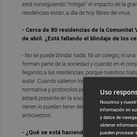
está consiguiendo "mitigar" el impacto de la gra
residencias están, a día de hoy libres del virus.
- Cerca de 80 residencias de la Comunitat 
de abril. ¿Está fallando el blindaje de los c
- No se puede blindar nada. Ni un colegio, ni un
forman parte de la sociedad y cuando en el con
llegando a las residencias, porque nuestros trab
aislar. Cuando salieron los espacios
covid free
c
normativa y protocolos pero no puedes garantizar
Uso respons
estará presente en la sociedad y en las residen
Nosotros y nuestr
tienen lo puedan tener después, y que residencia
información en su 
anticuerpos.
y datos de navega
obtener informació
- ¿Qué se está haciendo mejor en esta seg
pueden procesar su