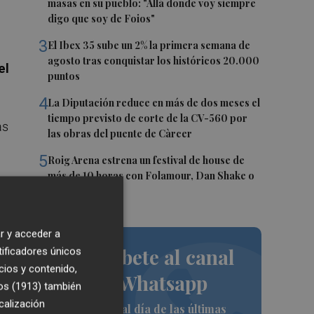
masas en su pueblo: "Allá donde voy siempre
digo que soy de Foios"
3
El Ibex 35 sube un 2% la primera semana de
agosto tras conquistar los históricos 20.000
el
puntos
4
La Diputación reduce en más de dos meses el
tiempo previsto de corte de la CV-560 por
as
las obras del puente de Càrcer
5
Roig Arena estrena un festival de house de
más de 10 horas con Folamour, Dan Shake o
The Basement
r y acceder a
Suscríbete al canal
tificadores únicos
cios y contenido,
de Whatsapp
os (1913)
también
calización
Siempre al día de las últimas