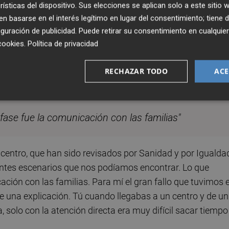
rísticas del dispositivo. Sus elecciones se aplican solo a este sitio
 basarse en el interés legítimo en lugar del consentimiento; tiene 
n las residencias. Hoy, tres de cada cuatro centros están bie
guración de publicidad
. Puede retirar su consentimiento en cualqu
confirmado y yo creo que, el objetivo de que no entre, se
cookies
.
Política de privacidad
o. Las medidas de seguridad que se implantaron desde
 está muy controlado, la distancia de seguridad, la
RECHAZAR TODO
ACE
rincipales elementos.
 fase fue la comunicación con las familias"
centro, que han sido revisados por Sanidad y por Igualda
rentes escenarios que nos podíamos encontrar. Lo que
ión con las familias. Para mí el gran fallo que tuvimos 
e una explicación. Tú cuando llegabas a un centro y de un
, solo con la atención directa era muy difícil sacar tiempo
.